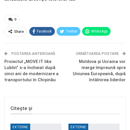
0
Facebook
Twitter
WhatsApp
Share
E-mail
Facebook Messenger
POSTAREA ANTERIOARĂ
Telegram
OK.ru
URMĂTOAREA POSTARE
Proiectul „MOVE IT like
Moldova și Ucraina vor
Lublin” s-a încheiat după
merge împreună spre
cinci ani de modernizare a
Uniunea Europeană, după
transportului în Chișinău
întâlnirea liderilor
Citește și
EXTERNE
EXTERNE