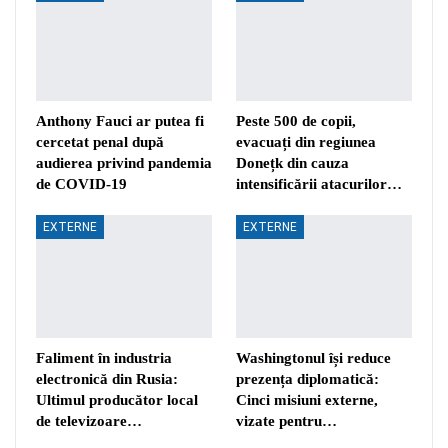
Anthony Fauci ar putea fi
Peste 500 de copii,
cercetat penal după
evacuați din regiunea
audierea privind pandemia
Donețk din cauza
de COVID-19
intensificării atacurilor…
EXTERNE
EXTERNE
Faliment în industria
Washingtonul își reduce
electronică din Rusia:
prezența diplomatică:
Ultimul producător local
Cinci misiuni externe,
de televizoare…
vizate pentru…