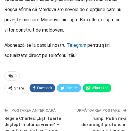
Roșca afirmă că Moldova are nevoie de o opțiune care nu
privește nici spre Moscova, nici spre Bruxelles, ci spre un
viitor construit de moldoveni.
Abonează-te la canalul nostru
Telegram
pentru știri
actualizate direct pe telefonul tău!
0
Facebook
Twitter
WhatsApp
Share
E-mail
Facebook Messenger
POSTAREA ANTERIOARĂ
Telegram
OK.ru
URMĂTOAREA POSTARE
Regele Charles: „Eşti foarte
Trump: Putin m-a
deştept în ultima vreme” –
dezamăgit profund în
ce ar fi discutat cu Trump
privința Ucrainei