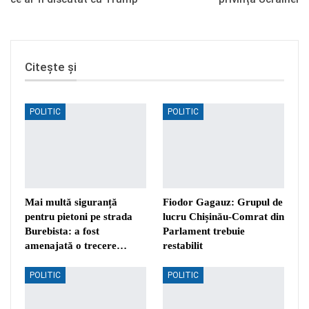
Citește și
POLITIC
POLITIC
Mai multă siguranță
Fiodor Gagauz: Grupul de
pentru pietoni pe strada
lucru Chișinău-Comrat din
Burebista: a fost
Parlament trebuie
amenajată o trecere…
restabilit
POLITIC
POLITIC