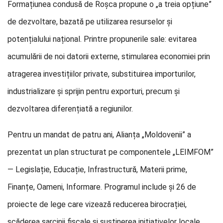
Formațiunea condusă de Roșca propune o „a treia opțiune”
de dezvoltare, bazată pe utilizarea resurselor și
potențialului național. Printre propunerile sale: evitarea
acumulării de noi datorii externe, stimularea economiei prin
atragerea investițiilor private, substituirea importurilor,
industrializare și sprijin pentru exporturi, precum și
dezvoltarea diferențiată a regiunilor.
Pentru un mandat de patru ani, Alianța „Moldovenii” a
prezentat un plan structurat pe componentele „LEIMFOM”
— Legislație, Educație, Infrastructură, Materii prime,
Finanțe, Oameni, Informare. Programul include şi 26 de
proiecte de lege care vizează reducerea birocrației,
scăderea sarcinii fiscale și susținerea inițiativelor locale.