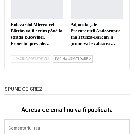
Bulevardul Mircea cel
Adjuncta șefei
Bătrân va fi extins până la
Procuraturii Anticorupție,
strada Bucovinei.
Ina Frunza-Bargan, a
Proiectul prevede…
promovat evaluarea…
PAGINA PRECEDENTĂ
PAGINA URMĂTOARE
SPUNE CE CREZI
Adresa de email nu va fi publicata