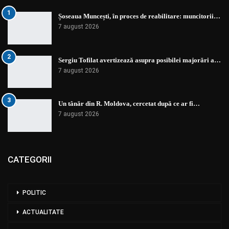
1
Șoseaua Muncești, în proces de reabilitare: muncitorii…
7 august 2026
2
Sergiu Tofilat avertizează asupra posibilei majorări a…
7 august 2026
3
Un tânăr din R. Moldova, cercetat după ce ar fi…
7 august 2026
CATEGORII
POLITIC
ACTUALITATE