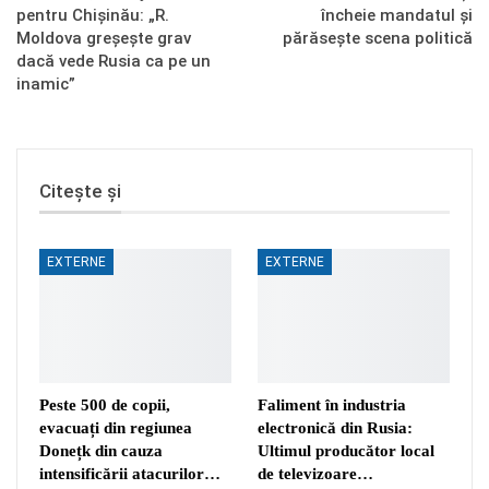
pentru Chișinău: „R.
încheie mandatul și
Moldova greșește grav
părăsește scena politică
dacă vede Rusia ca pe un
inamic”
Citește și
EXTERNE
EXTERNE
Peste 500 de copii,
Faliment în industria
evacuați din regiunea
electronică din Rusia:
Donețk din cauza
Ultimul producător local
intensificării atacurilor…
de televizoare…