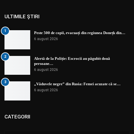
ULTIMILE ȘTIRI
1
Peste 500 de copii, evacuați din regiunea Donețk din…
6 august 2026
2
Alertă de la Poliție: Escrocii au păgubit două
persoane…
6 august 2026
3
„Văduvele negre” din Rusia: Femei acuzate că se…
6 august 2026
CATEGORII