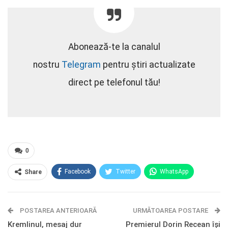
Abonează-te la canalul
nostru
Telegram
pentru știri actualizate
direct pe telefonul tău!
0
Facebook
Twitter
WhatsApp
Share
E-mail
Facebook Messenger
POSTAREA ANTERIOARĂ
Telegram
OK.ru
URMĂTOAREA POSTARE
Kremlinul, mesaj dur
Premierul Dorin Recean își