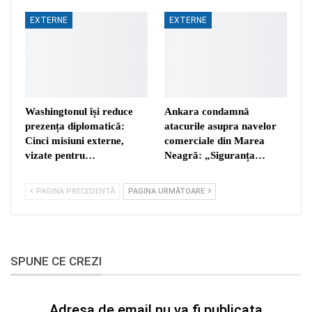
EXTERNE
EXTERNE
Washingtonul își reduce
Ankara condamnă
prezența diplomatică:
atacurile asupra navelor
Cinci misiuni externe,
comerciale din Marea
vizate pentru…
Neagră: „Siguranța…
PAGINA PRECEDENTĂ
PAGINA URMĂTOARE
SPUNE CE CREZI
Adresa de email nu va fi publicata