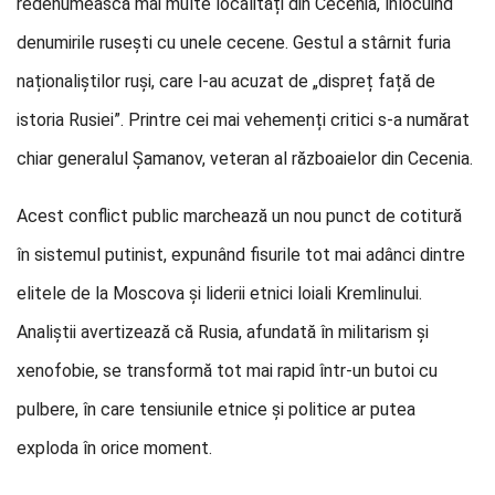
redenumească mai multe localități din Cecenia, înlocuind
denumirile rusești cu unele cecene. Gestul a stârnit furia
naționaliștilor ruși, care l-au acuzat de „dispreț față de
istoria Rusiei”. Printre cei mai vehemenți critici s-a numărat
chiar generalul Șamanov, veteran al războaielor din Cecenia.
Acest conflict public marchează un nou punct de cotitură
în sistemul putinist, expunând fisurile tot mai adânci dintre
elitele de la Moscova și liderii etnici loiali Kremlinului.
Analiștii avertizează că Rusia, afundată în militarism și
xenofobie, se transformă tot mai rapid într-un butoi cu
pulbere, în care tensiunile etnice și politice ar putea
exploda în orice moment.