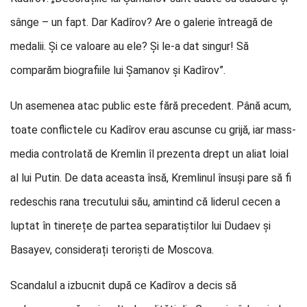
sânge – un fapt. Dar Kadîrov? Are o galerie întreagă de
medalii. Și ce valoare au ele? Și le-a dat singur! Să
comparăm biografiile lui Șamanov și Kadîrov”.
Un asemenea atac public este fără precedent. Până acum,
toate conflictele cu Kadîrov erau ascunse cu grijă, iar mass-
media controlată de Kremlin îl prezenta drept un aliat loial
al lui Putin. De data aceasta însă, Kremlinul însuși pare să fi
redeschis rana trecutului său, amintind că liderul cecen a
luptat în tinerețe de partea separatiștilor lui Dudaev și
Basayev, considerați teroriști de Moscova.
Scandalul a izbucnit după ce Kadîrov a decis să