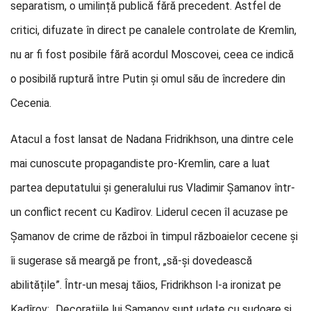
separatism, o umilință publică fără precedent. Astfel de
critici, difuzate în direct pe canalele controlate de Kremlin,
nu ar fi fost posibile fără acordul Moscovei, ceea ce indică
o posibilă ruptură între Putin și omul său de încredere din
Cecenia.
Atacul a fost lansat de Nadana Fridrikhson, una dintre cele
mai cunoscute propagandiste pro-Kremlin, care a luat
partea deputatului și generalului rus Vladimir Șamanov într-
un conflict recent cu Kadîrov. Liderul cecen îl acuzase pe
Șamanov de crime de război în timpul războaielor cecene și
îi sugerase să meargă pe front, „să-și dovedească
abilitățile”. Într-un mesaj tăios, Fridrikhson l-a ironizat pe
Kadîrov: „Decorațiile lui Șamanov sunt udate cu sudoare și