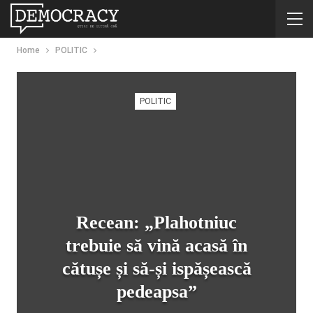
Home
POLITIC
POLITIC
Recean: „Plahotniuc
trebuie să vină acasă în
cătușe și să-și ispășească
pedeapsa”