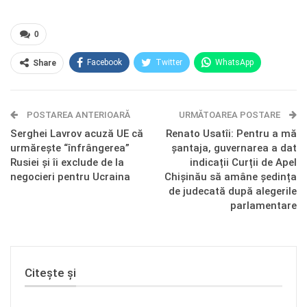
0
Facebook
Twitter
WhatsApp
Share
E-mail
Facebook Messenger
POSTAREA ANTERIOARĂ
Telegram
OK.ru
URMĂTOAREA POSTARE
Serghei Lavrov acuză UE că
Renato Usatîi: Pentru a mă
urmărește “înfrângerea”
șantaja, guvernarea a dat
Rusiei și îi exclude de la
indicații Curții de Apel
negocieri pentru Ucraina
Chișinău să amâne ședința
de judecată după alegerile
parlamentare
Citește și