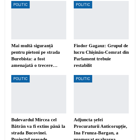
POLITIC
POLITIC
Mai multă siguranță
Fiodor Gagauz: Grupul de
pentru pietoni pe strada
lucru Chișinău-Comrat din
Burebista: a fost
Parlament trebuie
amenajată o trecere…
restabilit
POLITIC
POLITIC
Bulevardul Mircea cel
Adjuncta șefei
Bătrân va fi extins până la
Procuraturii Anticorupție,
strada Bucovinei.
Ina Frunza-Bargan, a
Proiectul prevede…
promovat evaluarea…