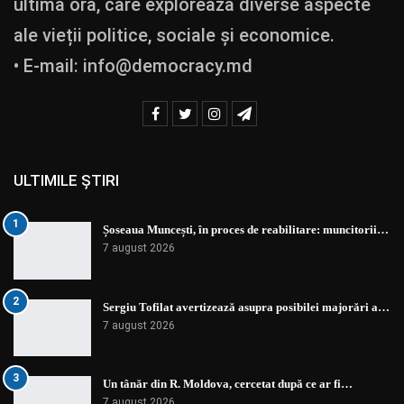
ultimă oră, care explorează diverse aspecte
ale vieții politice, sociale și economice.
• E-mail:
info@democracy.md
ULTIMILE ȘTIRI
1
Șoseaua Muncești, în proces de reabilitare: muncitorii…
7 august 2026
2
Sergiu Tofilat avertizează asupra posibilei majorări a…
7 august 2026
3
Un tânăr din R. Moldova, cercetat după ce ar fi…
7 august 2026