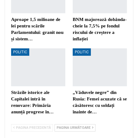
Aproape 1,5 milioane de
BNM majorează dobânda-
lei pentru scările
cheie la 7,5% pe fondul
Parlamentului: granit nou
riscului de creștere a
și sistem…
inflației
POLITIC
POLITIC
Străzile istorice ale
„Văduvele negre” din
Capitalei intră în
Rusia: Femei acuzate că se
renovare: Primăria
căsătoresc cu soldați
anunță progrese în…
înainte de…
PAGINA PRECEDENTĂ
PAGINA URMĂTOARE