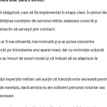
armata doar dacă o doresc.
 obligatorii, care să fie implementat în etape clare. În primul rân
irea condițiilor din serviciul militar, salarizare corectă și
tractiv să servești prin contract.
ar fi mai eficientă, mai motivată și și-ar putea concentra
ecât pe întreținerea unui aparat mare, dar cu motivație scăzută.
 au trecut de acest model și că trebuie să se adapteze la
ndul experților militari: unii susțin că tranziția este necesară pentr
— de exemplu, dacă armata nu are suficient personal voluntar sau
necesare.