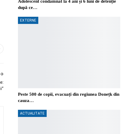
Adolescent condamnat la 4 ani și 6 luni de detenție
după ce…
EXTERNE
0
e:
i”
Peste 500 de copii, evacuați din regiunea Donețk din
cauza…
ACTUALITATE