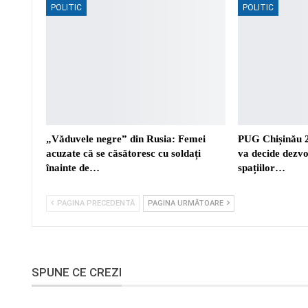
POLITIC
POLITIC
„Văduvele negre” din Rusia: Femei
PUG Chișinău 
acuzate că se căsătoresc cu soldați
va decide dezvo
înainte de…
spațiilor…
PAGINA PRECEDENTĂ
PAGINA URMĂTOARE
SPUNE CE CREZI