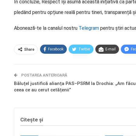
În concluzie, Respect își asumă această inițiativă ca parte 
pledând pentru opțiune reală pentru tineri, transparență și
Abonează-te la canalul nostru
Telegram
pentru știri actua
Facebook
Twitter
E-mail
Fa
Share
POSTAREA ANTERIOARĂ
Băluțel justifică alianța PAS–PSRM la Drochia: „Am făcu
ceea ce au cerut cetățenii”
Citește și