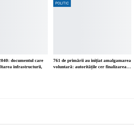
POLITIC
2040: documentul care
761 de primării au inițiat amalgamarea
ltarea infrastructurii,
voluntară: autoritățile cer finalizarea…