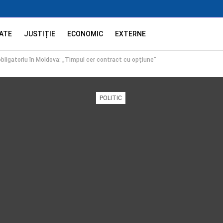
ATE
JUSTIȚIE
ECONOMIC
EXTERNE
obligatoriu în Moldova: „Timpul cer contract cu opțiune”
POLITIC