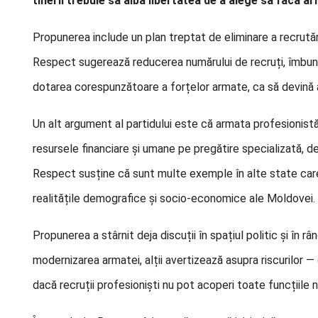
tinerii trebuie să aibă libertatea de a alege să facă 
Propunerea include un plan treptat de eliminare a recrutării
Respect sugerează reducerea numărului de recruți, îmbunătăț
dotarea corespunzătoare a forțelor armate, ca să devină a
Un alt argument al partidului este că armata profesionistă 
resursele financiare și umane pe pregătire specializată, d
Respect susține că sunt multe exemple în alte state care
realitățile demografice și socio‑economice ale Moldovei.
Propunerea a stârnit deja discuții în spațiul politic și în râ
modernizarea armatei, alții avertizează asupra riscurilor 
dacă recruții profesioniști nu pot acoperi toate funcțiile 