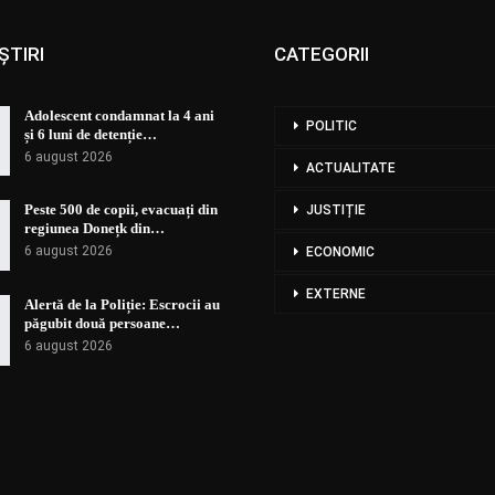
ȘTIRI
CATEGORII
Adolescent condamnat la 4 ani
POLITIC
și 6 luni de detenție…
6 august 2026
ACTUALITATE
Peste 500 de copii, evacuați din
JUSTIȚIE
regiunea Donețk din…
6 august 2026
ECONOMIC
EXTERNE
Alertă de la Poliție: Escrocii au
păgubit două persoane…
6 august 2026