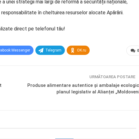
a unei strategii mai largi de reformă a securității naționale,
 responsabilitate în cheltuirea resurselor alocate Apărării.
lizate direct pe telefonul tău!
cebook Messenger
Telegram
OK.ru
URMĂTOAREA POSTARE
t
Produse alimentare autentice și ambalaje ecologic
planul legislativ al Alianței „Moldoveni