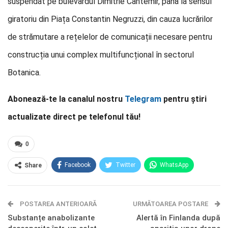
suspendat pe bulevardul Dimitrie Cantemir, până la sensul
giratoriu din Piața Constantin Negruzzi, din cauza lucrărilor
de strămutare a rețelelor de comunicații necesare pentru
construcția unui complex multifuncțional în sectorul
Botanica.
Abonează-te la canalul nostru
Telegram
pentru știri
actualizate direct pe telefonul tău!
0
Facebook
Twitter
WhatsApp
Share
E-mail
Facebook Messenger
POSTAREA ANTERIOARĂ
Telegram
OK.ru
URMĂTOAREA POSTARE
Substanțe anabolizante
Alertă în Finlanda după