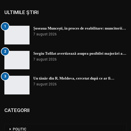
ULTIMILE ȘTIRI
1
Șoseaua Muncești, în proces de reabilitare: muncitorii…
7 august 2026
2
Sergiu Tofilat avertizează asupra posibilei majorări a…
7 august 2026
3
Un tânăr din R. Moldova, cercetat după ce ar fi…
7 august 2026
CATEGORII
POLITIC