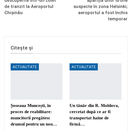
descoperite într-un colet
apariția unor drone
de tranzit la Aeroportul
suspecte în zona Helsinki;
Chișinău
aeroportul a fost închis
temporar
Citește și
ACTUALITATE
ACTUALITATE
Șoseaua Muncești, în
Un tânăr din R. Moldova,
proces de reabilitare:
cercetat după ce ar fi
muncitorii pregătesc
transportat haine de
drumul pentru un nou…
firmă…