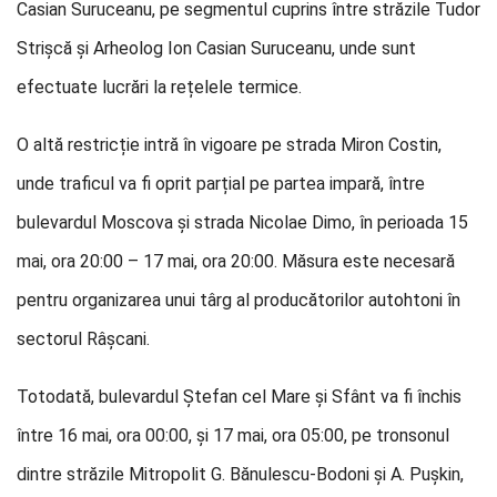
Casian Suruceanu, pe segmentul cuprins între străzile Tudor
Strișcă și Arheolog Ion Casian Suruceanu, unde sunt
efectuate lucrări la rețelele termice.
O altă restricție intră în vigoare pe strada Miron Costin,
unde traficul va fi oprit parțial pe partea impară, între
bulevardul Moscova și strada Nicolae Dimo, în perioada 15
mai, ora 20:00 – 17 mai, ora 20:00. Măsura este necesară
pentru organizarea unui târg al producătorilor autohtoni în
sectorul Râșcani.
Totodată, bulevardul Ștefan cel Mare și Sfânt va fi închis
între 16 mai, ora 00:00, și 17 mai, ora 05:00, pe tronsonul
dintre străzile Mitropolit G. Bănulescu-Bodoni și A. Pușkin,