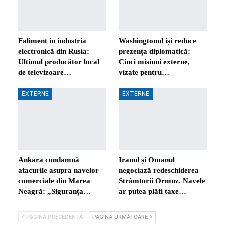
Faliment în industria
Washingtonul își reduce
electronică din Rusia:
prezența diplomatică:
Ultimul producător local
Cinci misiuni externe,
de televizoare…
vizate pentru…
EXTERNE
EXTERNE
Ankara condamnă
Iranul și Omanul
atacurile asupra navelor
negociază redeschiderea
comerciale din Marea
Strâmtorii Ormuz. Navele
Neagră: „Siguranța…
ar putea plăti taxe…
PAGINA PRECEDENTĂ
PAGINA URMĂTOARE