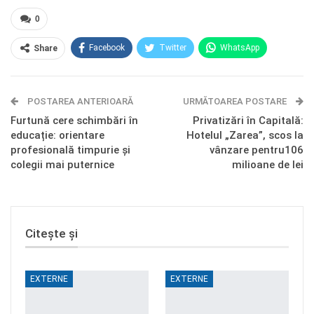
0
Facebook
Twitter
WhatsApp
Share
E-mail
Facebook Messenger
POSTAREA ANTERIOARĂ
Telegram
OK.ru
URMĂTOAREA POSTARE
Furtună cere schimbări în
Privatizări în Capitală:
educație: orientare
Hotelul „Zarea”, scos la
profesională timpurie și
vânzare pentru106
colegii mai puternice
milioane de lei
Citește și
EXTERNE
EXTERNE