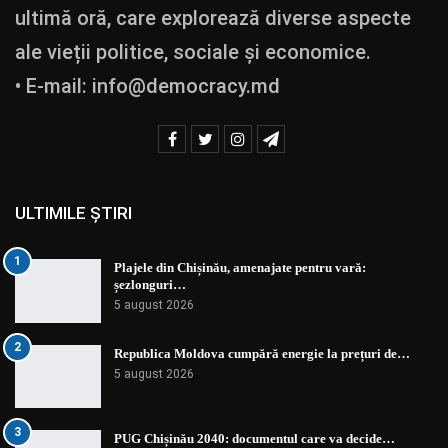
ultimă oră, care explorează diverse aspecte
ale vieții politice, sociale și economice.
• E-mail:
info@democracy.md
ULTIMILE ȘTIRI
1
Plajele din Chișinău, amenajate pentru vară:
șezlonguri…
5 august 2026
2
Republica Moldova cumpără energie la prețuri de…
5 august 2026
3
PUG Chișinău 2040: documentul care va decide…