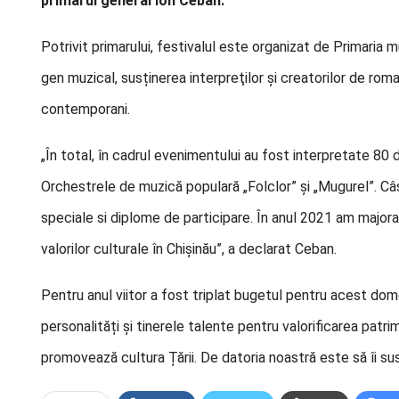
primarul general Ion Ceban.
Potrivit primarului, festivalul este organizat de Primaria mun
gen muzical, susținerea interpreţilor şi creatorilor de roma
contemporani.
„În total, în cadrul evenimentului au fost interpretate 80 
Orchestrele de muzică populară „Folclor” și „Mugurel”. Câșt
speciale si diplome de participare. În anul 2021 am majorat 
valorilor culturale în Chișinău”, a declarat Ceban.
Pentru anul viitor a fost triplat bugetul pentru acest do
personalități și tinerele talente pentru valorificarea patrim
promovează cultura Țării. De datoria noastră este să îi sus