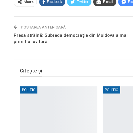
Facebook
Twitter
E-mail
Fa
Share
POSTAREA ANTERIOARĂ
Presa străină: Şubreda democraţie din Moldova a mai
primit o lovitură
Citește și
POLITIC
POLITIC