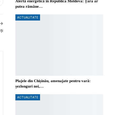
Alertă energetică în Republica Moldova: Țara ar
0
putea rămâne…
ACTUALITATE
ți
Plajele din Chișinău, amenajate pentru vară:
șezlonguri noi,…
ACTUALITATE