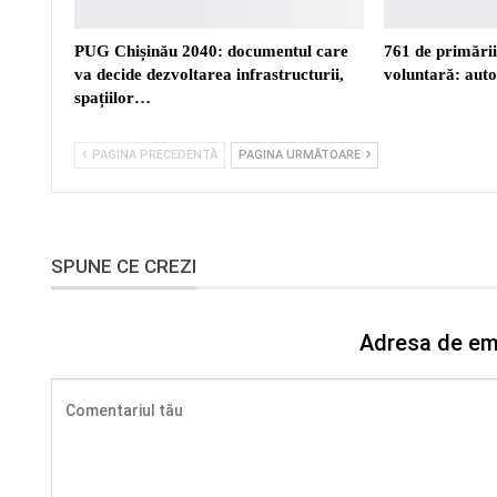
PUG Chișinău 2040: documentul care
761 de primări
va decide dezvoltarea infrastructurii,
voluntară: auto
spațiilor…
PAGINA PRECEDENTĂ
PAGINA URMĂTOARE
SPUNE CE CREZI
Adresa de ema