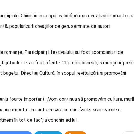
icipiului Chișinău în scopul valorificării şi revitalizării romanţei c
nţă, popularizării creaţiilor de gen, semnate de autorii
de romanțe. Participanții festivalului au fost acompaniați de
igătorilor le-au fost oferite 11 premii bănești, 5 mențiuni, premi
bugetul Direcției Cultură, în scopul revitalizării și promovării
meniu foarte important. „Vom continua să promovăm cultura, mari
oniului nostru. Ei sunt cei care ne duc faima, scriu istorie și
ținem în tot ce fac”, a conchis edilul.