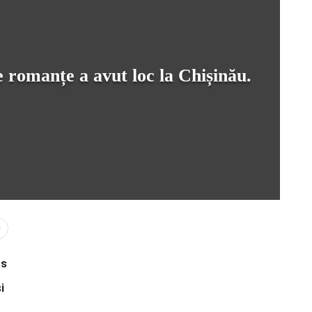
e romanțe a avut loc la Chișinău.
0
rs
i