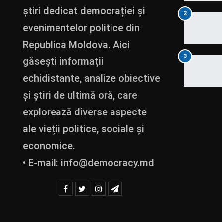
știri dedicat democrației și
2
evenimentelor politice din
Republica Moldova. Aici
3
găsești informații
echidistante, analize obiective
și știri de ultimă oră, care
explorează diverse aspecte
ale vieții politice, sociale și
economice.
• E-mail:
info@democracy.md