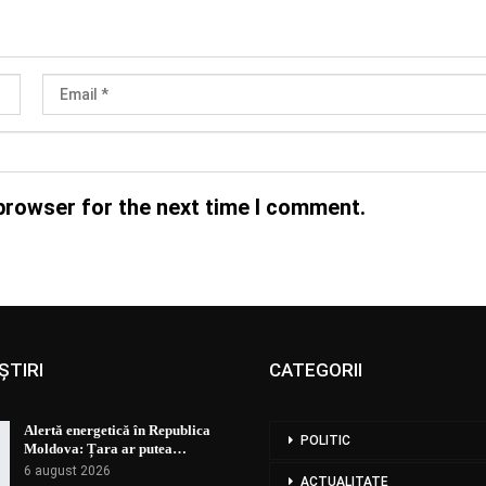
browser for the next time I comment.
ȘTIRI
CATEGORII
Alertă energetică în Republica
POLITIC
Moldova: Țara ar putea…
6 august 2026
ACTUALITATE