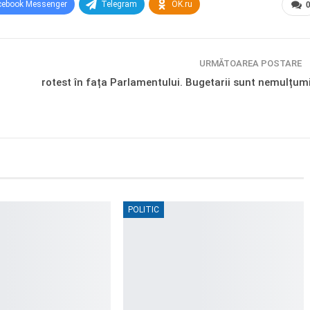
cebook Messenger
Telegram
OK.ru
URMĂTOAREA POSTARE
rotest în fața Parlamentului. Bugetarii sunt nemulțumi
POLITIC