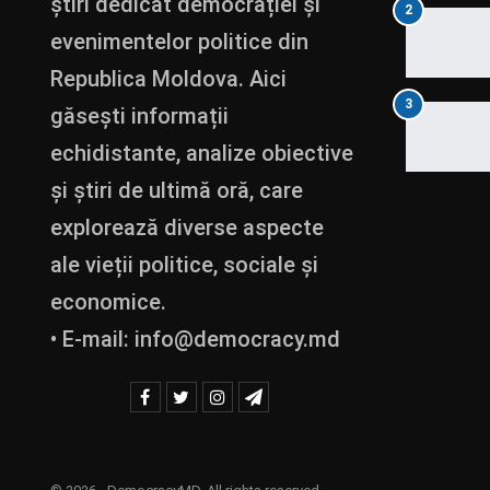
știri dedicat democrației și
2
evenimentelor politice din
Republica Moldova. Aici
3
găsești informații
echidistante, analize obiective
și știri de ultimă oră, care
explorează diverse aspecte
ale vieții politice, sociale și
economice.
• E-mail:
info@democracy.md