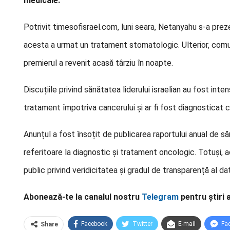
medicale.
Potrivit timesofisrael.com, luni seara, Netanyahu s-a prezen
acesta a urmat un tratament stomatologic. Ulterior, comuni
premierul a revenit acasă târziu în noapte.
Discuțiile privind sănătatea liderului israelian au fost inte
tratament împotriva cancerului și ar fi fost diagnosticat 
Anunțul a fost însoțit de publicarea raportului anual de 
referitoare la diagnostic și tratament oncologic. Totuși, a
public privind veridicitatea și gradul de transparență al d
Abonează-te la canalul nostru
Telegram
pentru știri 
Facebook
Twitter
E-mail
Fa
Share