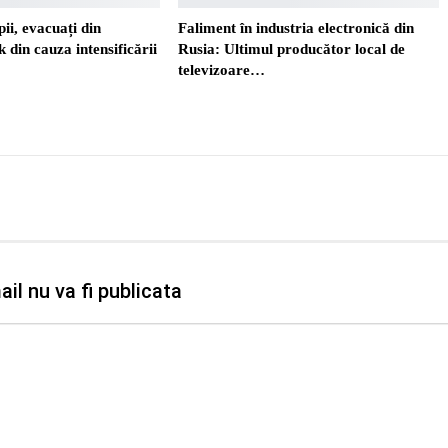
ii, evacuați din
Faliment în industria electronică din
 din cauza intensificării
Rusia: Ultimul producător local de
televizoare…
il nu va fi publicata