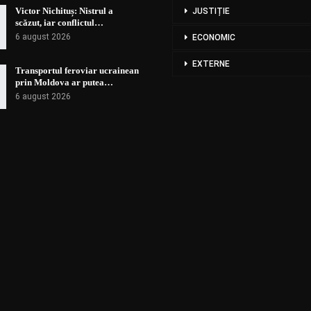
Victor Nichituș: Nistrul a
JUSTIȚIE
scăzut, iar conflictul…
6 august 2026
ECONOMIC
EXTERNE
Transportul feroviar ucrainean
prin Moldova ar putea…
6 august 2026