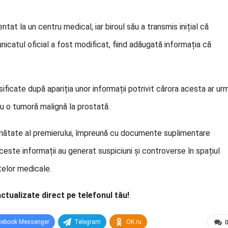
tat la un centru medical, iar biroul său a transmis inițial că
catul oficial a fost modificat, fiind adăugată informația că
nsificate după apariția unor informații potrivit cărora acesta ar ur
cu o tumoră malignă la prostată.
sănătate al premierului, împreună cu documente suplimentare
ceste informații au generat suspiciuni și controverse în spațiul
atelor medicale.
actualizate direct pe telefonul tău!
cebook Messenger
Telegram
OK.ru