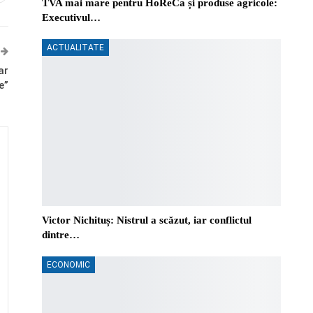
TVA mai mare pentru HoReCa și produse agricole:
Executivul…
ACTUALITATE
ar
e”
Victor Nichituș: Nistrul a scăzut, iar conflictul
dintre…
ECONOMIC