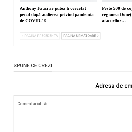
Anthony Fauci ar putea fi cercetat
Peste 500 de cop
penal după audierea privind pandemia
regiunea Donețk
de COVID-19
atacurilor…
PAGINA PRECEDENTĂ
PAGINA URMĂTOARE
SPUNE CE CREZI
Adresa de ema