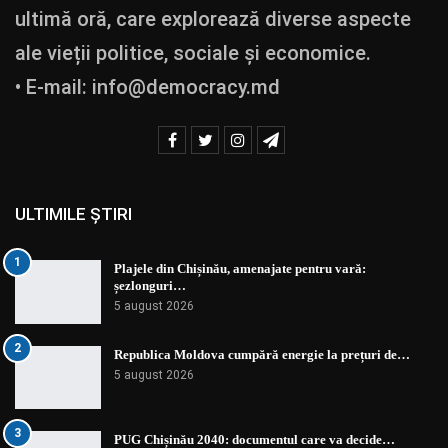
ultimă oră, care explorează diverse aspecte
ale vieții politice, sociale și economice.
• E-mail:
info@democracy.md
ULTIMILE ȘTIRI
1
Plajele din Chișinău, amenajate pentru vară:
șezlonguri…
5 august 2026
2
Republica Moldova cumpără energie la prețuri de…
5 august 2026
3
PUG Chișinău 2040: documentul care va decide…