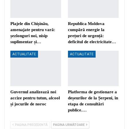
Plajele din Chișinău,
Republica Moldova
amenajate pentru vară:
cumpără energie la
șezlonguri noi, nisip
prețuri de urgență:
suplimentar și…
deficitul de electricitate…
ACTUALITATE
ACTUALITATE
Guvernul analizează noi
Platforma de gestionare a
accize pentru tutun, alcool
deșeurilor de la Șerpeni, în
și jocurile de noroc
etapa de consultări
publice.…
PAGINA PRECEDENTĂ
PAGINA URMĂTOARE