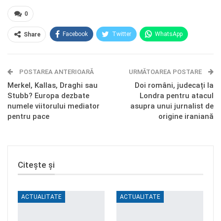
0
Facebook
Twitter
WhatsApp
Share
E-mail
Facebook Messenger
POSTAREA ANTERIOARĂ
Telegram
OK.ru
URMĂTOAREA POSTARE
Merkel, Kallas, Draghi sau
Doi români, judecați la
Stubb? Europa dezbate
Londra pentru atacul
numele viitorului mediator
asupra unui jurnalist de
pentru pace
origine iraniană
Citește și
ACTUALITATE
ACTUALITATE