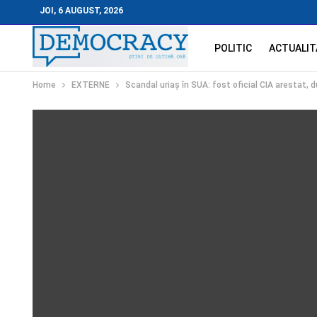
JOI, 6 AUGUST, 2026
POLITIC
ACTUALIT
Home
EXTERNE
Scandal uriaș în SUA: fost oficial CIA arestat, d