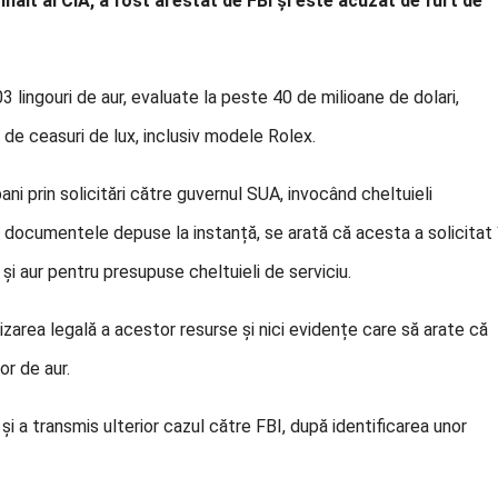
înalt al CIA, a fost arestat de FBI și este acuzat de furt de
3 lingouri de aur, evaluate la peste 40 de milioane de dolari,
 de ceasuri de lux, inclusiv modele Rolex.
bani prin solicitări către guvernul SUA, invocând cheltuieli
 În documentele depuse la instanță, se arată că acesta a solicitat 
și aur pentru presupuse cheltuieli de serviciu.
lizarea legală a acestor resurse și nici evidențe care să arate că
lor de aur.
 și a transmis ulterior cazul către FBI, după identificarea unor