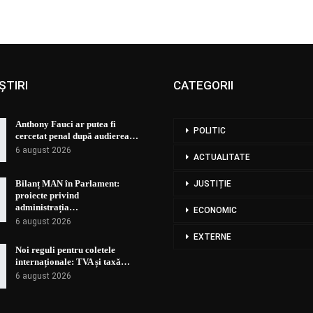
ȘTIRI
CATEGORII
Anthony Fauci ar putea fi
POLITIC
cercetat penal după audierea…
6 august 2026
ACTUALITATE
Bilanț MAN în Parlament:
JUSTIȚIE
proiecte privind
administrația…
ECONOMIC
6 august 2026
EXTERNE
Noi reguli pentru coletele
internaționale: TVA și taxă…
6 august 2026