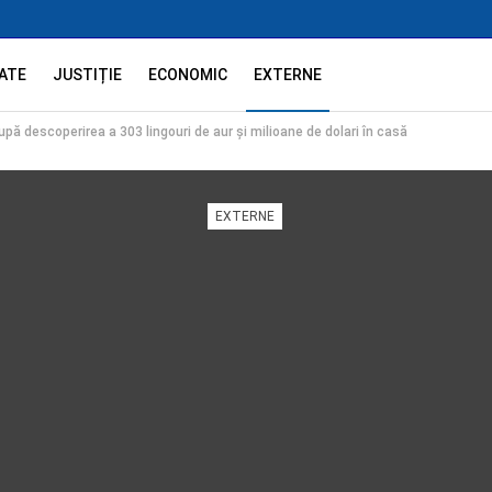
ATE
JUSTIȚIE
ECONOMIC
EXTERNE
upă descoperirea a 303 lingouri de aur și milioane de dolari în casă
EXTERNE