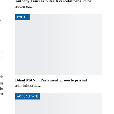
Anthony Fauci ar putea fi cercetat penal după
audierea…
POLITIC
,
0
Bilanț MAN în Parlament: proiecte privind
in
administrația…
de
ru
ACTUALITATE