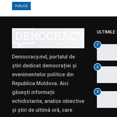
ULTIMILE 
1
Democracy.md, portalul de
știri dedicat democrației și
2
evenimentelor politice din
Republica Moldova. Aici
găsești informații
3
echidistante, analize obiective
și știri de ultimă oră, care