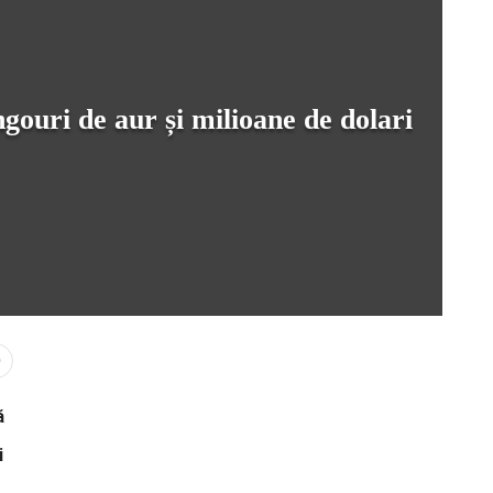
ngouri de aur și milioane de dolari
0
ă
i