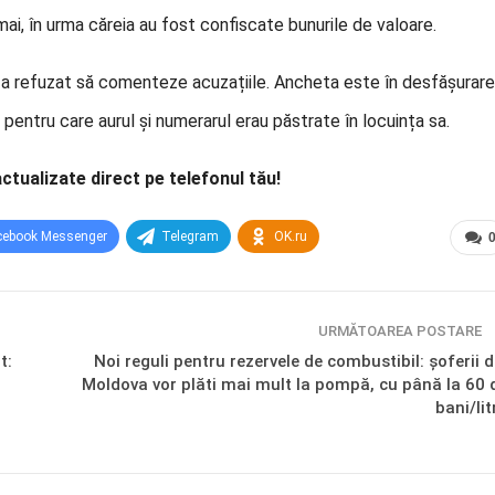
ai, în urma căreia au fost confiscate bunurile de valoare.
ău a refuzat să comenteze acuzațiile. Ancheta este în desfășurare
entru care aurul și numerarul erau păstrate în locuința sa.
actualizate direct pe telefonul tău!
cebook Messenger
Telegram
OK.ru
URMĂTOAREA POSTARE
t:
Noi reguli pentru rezervele de combustibil: șoferii d
Moldova vor plăti mai mult la pompă, cu până la 60 
bani/lit