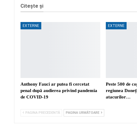
Citește și
EXTERNE
EXTERNE
Anthony Fauci ar putea fi cercetat
Peste 500 de cop
penal după audierea privind pandemia
regiunea Donețk
de COVID-19
atacurilor…
PAGINA PRECEDENTĂ
PAGINA URMĂTOARE