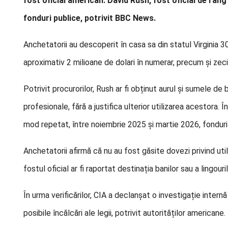
fost oficial american. David Rush, fost oficial de rang 
fonduri publice, potrivit BBC News.
Anchetatorii au descoperit în casa sa din statul Virginia 30
aproximativ 2 milioane de dolari în numerar, precum și zeci
Potrivit procurorilor, Rush ar fi obținut aurul și sumele de 
profesionale, fără a justifica ulterior utilizarea acestora.
mod repetat, între noiembrie 2025 și martie 2026, fonduri 
Anchetatorii afirmă că nu au fost găsite dovezi privind uti
fostul oficial ar fi raportat destinația banilor sau a lingouri
În urma verificărilor, CIA a declanșat o investigație internă
posibile încălcări ale legii, potrivit autorităților americane.