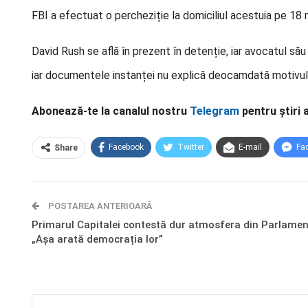
FBI a efectuat o percheziție la domiciliul acestuia pe 18 m
David Rush se află în prezent în detenție, iar avocatul s
iar documentele instanței nu explică deocamdată motivul p
Abonează-te la canalul nostru
Telegram
pentru știri 
Facebook
Twitter
E-mail
Fa
Share
POSTAREA ANTERIOARĂ
Primarul Capitalei contestă dur atmosfera din Parlamen
„Așa arată democrația lor”