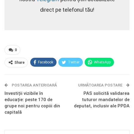
direct pe telefonul tău!
0
Facebook
Twitter
WhatsApp
Share
E-mail
Facebook Messenger
POSTAREA ANTERIOARĂ
Telegram
OK.ru
URMĂTOAREA POSTARE
Investiții vizibile în
PAS solicită validarea
educație: peste 170 de
tuturor mandatelor de
grupe noi pentru copiii din
deputat, inclusiv ale PPDA
capitală