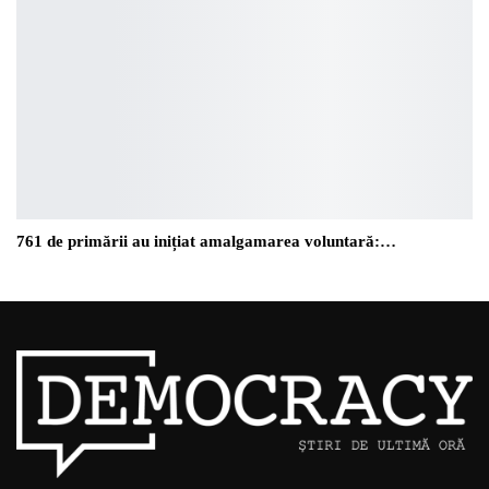
761 de primării au inițiat amalgamarea voluntară:…