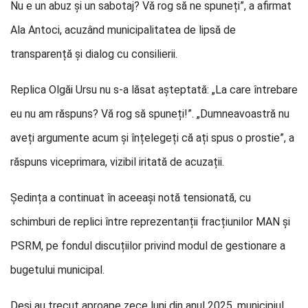
Nu e un abuz și un sabotaj? Vă rog să ne spuneți”, a afirmat
Ala Antoci, acuzând municipalitatea de lipsă de
transparență și dialog cu consilierii.
Replica Olgăi Ursu nu s-a lăsat așteptată: „La care întrebare
eu nu am răspuns? Vă rog să spuneți!”. „Dumneavoastră nu
aveți argumente acum și înțelegeți că ați spus o prostie”, a
răspuns viceprimara, vizibil iritată de acuzații.
Ședința a continuat în aceeași notă tensionată, cu
schimburi de replici între reprezentanții fracțiunilor MAN și
PSRM, pe fondul discuțiilor privind modul de gestionare a
bugetului municipal.
Deși au trecut aproape zece luni din anul 2025, municipiul