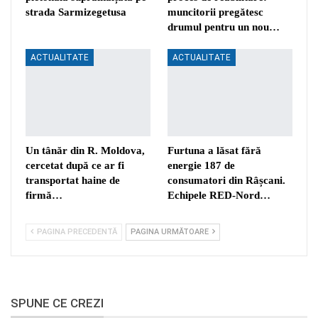
strada Sarmizegetusa
muncitorii pregătesc
drumul pentru un nou…
ACTUALITATE
ACTUALITATE
Un tânăr din R. Moldova,
Furtuna a lăsat fără
cercetat după ce ar fi
energie 187 de
transportat haine de
consumatori din Râșcani.
firmă…
Echipele RED-Nord…
PAGINA PRECEDENTĂ
PAGINA URMĂTOARE
SPUNE CE CREZI