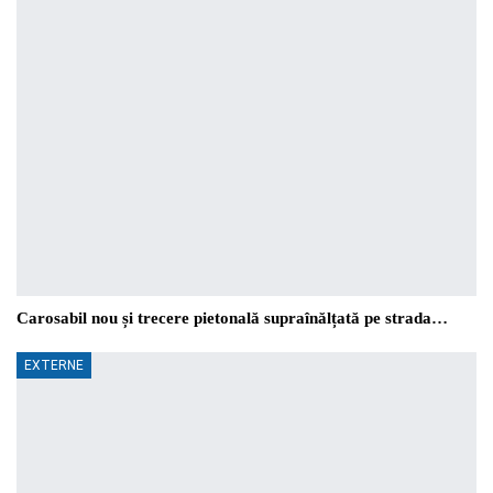
Carosabil nou și trecere pietonală supraînălțată pe strada…
EXTERNE