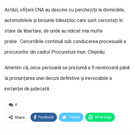
Astăzi, ofițerii CNA au descins cu percheziții la domiciliile,
automobilele și birourile bănuiților, care sunt cercetați în
stare de libertare, de unde au ridicat mai multe
probe. Cercetările continuă sub conducerea procesuală a
procurorilor din cadrul Procuraturii mun. Chișinău.
Amintim că, orice persoană se prezumă a fi nevinovată până
la pronunţarea unei decizii definitive şi irevocabile a
instanţei de judecată.
0
Facebook
Twitter
WhatsApp
Share
E-mail
Facebook Messenger