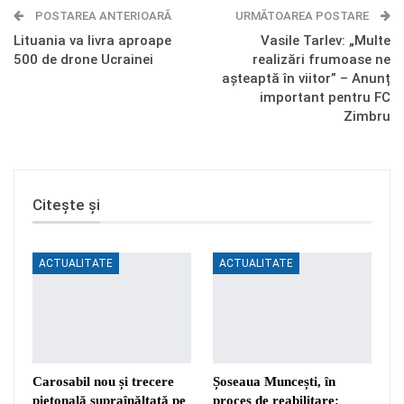
POSTAREA ANTERIOARĂ
Telegram
OK.ru
URMĂTOAREA POSTARE
Lituania va livra aproape
Vasile Tarlev: „Multe
500 de drone Ucrainei
realizări frumoase ne
așteaptă în viitor” – Anunț
important pentru FC
Zimbru
Citește și
ACTUALITATE
ACTUALITATE
Carosabil nou și trecere
Șoseaua Muncești, în
pietonală supraînălțată pe
proces de reabilitare: