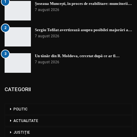
1
Șoseaua Muncești, în proces de reabilitare: muncitorii…
7 august 2026
2
Sergiu Tofilat avertizează asupra posibilei majorări a…
7 august 2026
3
Un tânăr din R. Moldova, cercetat după ce ar fi…
7 august 2026
CATEGORII
POLITIC
ACTUALITATE
JUSTIȚIE