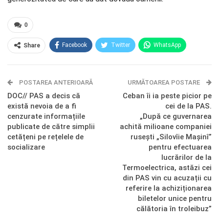
0
Facebook
Twitter
WhatsApp
Share
E-mail
Facebook Messenger
POSTAREA ANTERIOARĂ
Telegram
OK.ru
URMĂTOAREA POSTARE
DOC// PAS a decis că
Ceban îi ia peste picior pe
există nevoia de a fi
cei de la PAS.
cenzurate informațiile
„După ce guvernarea
publicate de către simplii
achită milioane companiei
cetățeni pe rețelele de
rusești „Silovîie Mașinî”
socializare
pentru efectuarea
lucrărilor de la
Termoelectrica, astăzi cei
din PAS vin cu acuzații cu
referire la achiziționarea
biletelor unice pentru
călătoria în troleibuz”