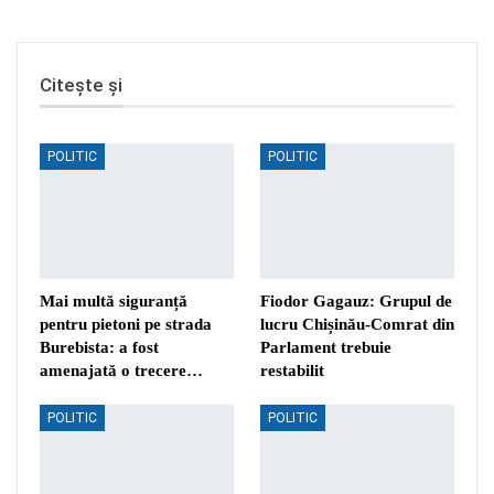
Citește și
POLITIC
POLITIC
Mai multă siguranță
Fiodor Gagauz: Grupul de
pentru pietoni pe strada
lucru Chișinău-Comrat din
Burebista: a fost
Parlament trebuie
amenajată o trecere…
restabilit
POLITIC
POLITIC