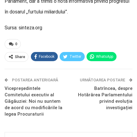
Parlament, dar a trimis o notă informativă privind progresul
în dosarul „furtului miliardului”.
Sursa: sinteza.org
0
Facebook
Twitter
WhatsApp
Share
E-mail
Facebook Messenger
POSTAREA ANTERIOARĂ
Telegram
OK.ru
URMĂTOAREA POSTARE
Vicepreședintele
Batrîncea, despre
Comitetului executiv al
Hotărârea Parlamentului
Găgăuziei: Noi nu suntem
privind evoluția
de acord cu modificările la
investigației
legea Procuraturii