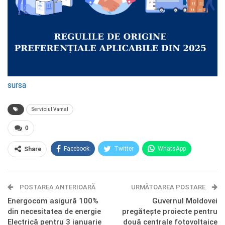
sursa
Serviciul Vamal
0
Facebook
Twitter
WhatsApp
Share
E-mail
Facebook Messenger
POSTAREA ANTERIOARĂ
Telegram
OK.ru
URMĂTOAREA POSTARE
Energocom asigură 100%
Guvernul Moldovei
din necesitatea de energie
pregătește proiecte pentru
Electrică pentru 3 ianuarie
două centrale fotovoltaice