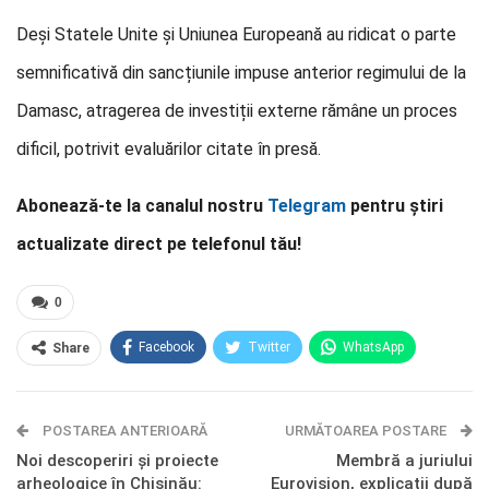
Deși Statele Unite și Uniunea Europeană au ridicat o parte
semnificativă din sancțiunile impuse anterior regimului de la
Damasc, atragerea de investiții externe rămâne un proces
dificil, potrivit evaluărilor citate în presă.
Abonează-te la canalul nostru
Telegram
pentru știri
actualizate direct pe telefonul tău!
0
Facebook
Twitter
WhatsApp
Share
E-mail
Facebook Messenger
POSTAREA ANTERIOARĂ
Telegram
OK.ru
URMĂTOAREA POSTARE
Noi descoperiri și proiecte
Membră a juriului
arheologice în Chișinău:
Eurovision, explicații după