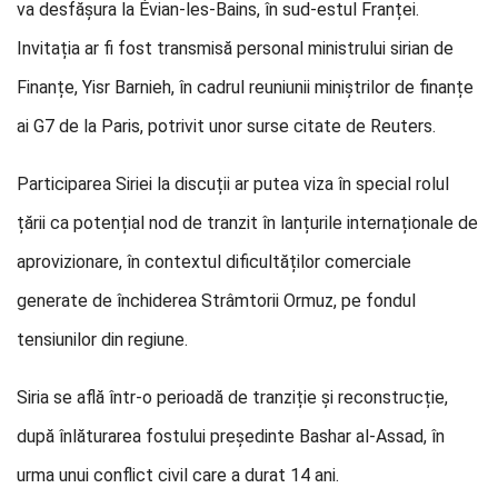
va desfășura la Évian-les-Bains, în sud-estul Franței.
Invitația ar fi fost transmisă personal ministrului sirian de
Finanțe, Yisr Barnieh, în cadrul reuniunii miniștrilor de finanțe
ai G7 de la Paris, potrivit unor surse citate de Reuters.
Participarea Siriei la discuții ar putea viza în special rolul
țării ca potențial nod de tranzit în lanțurile internaționale de
aprovizionare, în contextul dificultăților comerciale
generate de închiderea Strâmtorii Ormuz, pe fondul
tensiunilor din regiune.
Siria se află într-o perioadă de tranziție și reconstrucție,
după înlăturarea fostului președinte Bashar al-Assad, în
urma unui conflict civil care a durat 14 ani.