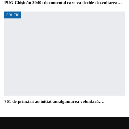
PUG Chișinău 2040: documentul care va decide dezvoltarea…
POLITIC
761 de primării au inițiat amalgamarea voluntară:…