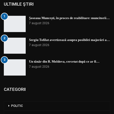
ULTIMILE ȘTIRI
1
Șoseaua Muncești, în proces de reabilitare: muncitorii…
7 august 2026
2
Sergiu Tofilat avertizează asupra posibilei majorări a…
7 august 2026
3
Un tânăr din R. Moldova, cercetat după ce ar fi…
7 august 2026
CATEGORII
POLITIC