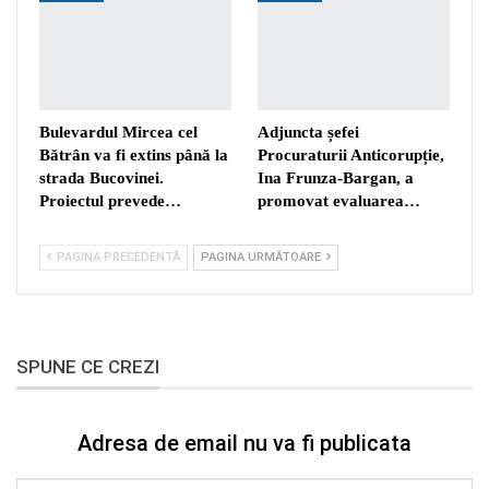
Bulevardul Mircea cel
Adjuncta șefei
Bătrân va fi extins până la
Procuraturii Anticorupție,
strada Bucovinei.
Ina Frunza-Bargan, a
Proiectul prevede…
promovat evaluarea…
PAGINA PRECEDENTĂ
PAGINA URMĂTOARE
SPUNE CE CREZI
Adresa de email nu va fi publicata