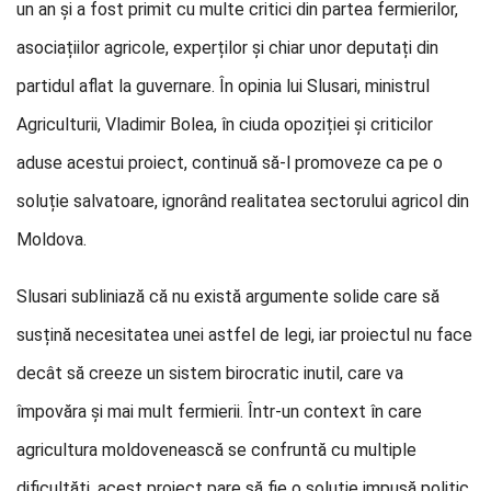
un an și a fost primit cu multe critici din partea fermierilor,
asociațiilor agricole, experților și chiar unor deputați din
partidul aflat la guvernare. În opinia lui Slusari, ministrul
Agriculturii, Vladimir Bolea, în ciuda opoziției și criticilor
aduse acestui proiect, continuă să-l promoveze ca pe o
soluție salvatoare, ignorând realitatea sectorului agricol din
Moldova.
Slusari subliniază că nu există argumente solide care să
susțină necesitatea unei astfel de legi, iar proiectul nu face
decât să creeze un sistem birocratic inutil, care va
împovăra și mai mult fermierii. Într-un context în care
agricultura moldovenească se confruntă cu multiple
dificultăți, acest proiect pare să fie o soluție impusă politic,