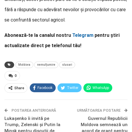
fără a răspunde cu adevărat nevoilor și provocărilor cu care
se confruntă sectorul agricol.
Abonează-te la canalul nostru
Telegram
pentru știri
actualizate direct pe telefonul tău!
Moldova
nemulțumire
slusari
0
Facebook
Twitter
WhatsApp
Share
E-mail
Facebook Messenger
POSTAREA ANTERIOARĂ
Telegram
OK.ru
URMĂTOAREA POSTARE
Lukașenko îi invită pe
Guvernul Republicii
Trump, Zelenski și Putin la
Moldova semnează un
Minsk pentru discuții de
acord de grant pentru