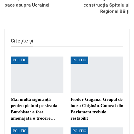
pace asupra Ucrainei
construcția Spitalului
Regional Bălți
Citește și
POLITIC
POLITIC
Mai multă siguranță
Fiodor Gagauz: Grupul de
pentru pietoni pe strada
lucru Chișinău-Comrat din
Burebista: a fost
Parlament trebuie
amenajată o trecere…
restabilit
POLITIC
POLITIC