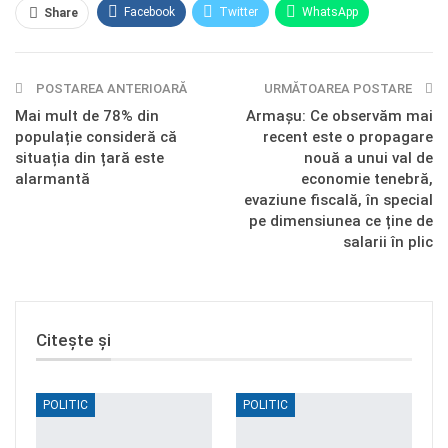
Facebook
Twitter
WhatsApp
Share
E-mail
Facebook Messenger
POSTAREA ANTERIOARĂ
Telegram
OK.ru
URMĂTOAREA POSTARE
Mai mult de 78% din
Armașu: Ce observăm mai
populație consideră că
recent este o propagare
situația din țară este
nouă a unui val de
alarmantă
economie tenebră,
evaziune fiscală, în special
pe dimensiunea ce ține de
salarii în plic
Citește și
POLITIC
POLITIC