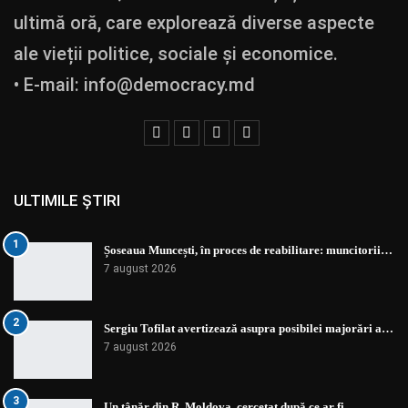
ultimă oră, care explorează diverse aspecte
ale vieții politice, sociale și economice.
• E-mail:
info@democracy.md
ULTIMILE ȘTIRI
1
Șoseaua Muncești, în proces de reabilitare: muncitorii…
7 august 2026
2
Sergiu Tofilat avertizează asupra posibilei majorări a…
7 august 2026
3
Un tânăr din R. Moldova, cercetat după ce ar fi…