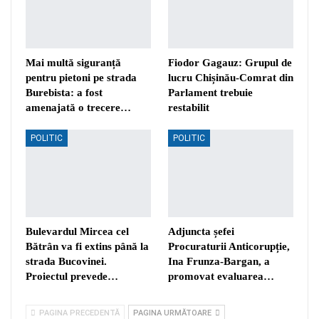
Mai multă siguranță
Fiodor Gagauz: Grupul de
pentru pietoni pe strada
lucru Chișinău-Comrat din
Burebista: a fost
Parlament trebuie
amenajată o trecere…
restabilit
POLITIC
POLITIC
Bulevardul Mircea cel
Adjuncta șefei
Bătrân va fi extins până la
Procuraturii Anticorupție,
strada Bucovinei.
Ina Frunza-Bargan, a
Proiectul prevede…
promovat evaluarea…
PAGINA PRECEDENTĂ
PAGINA URMĂTOARE