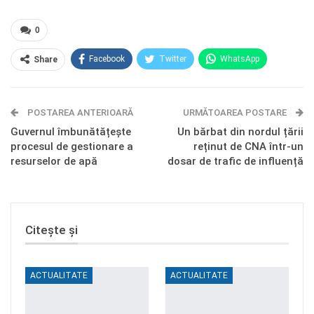
0
Facebook
Twitter
WhatsApp
Share
E-mail
Facebook Messenger
POSTAREA ANTERIOARĂ
Telegram
OK.ru
URMĂTOAREA POSTARE
Guvernul îmbunătățește
Un bărbat din nordul țării
procesul de gestionare a
reținut de CNA într-un
resurselor de apă
dosar de trafic de influență
Citește și
ACTUALITATE
ACTUALITATE