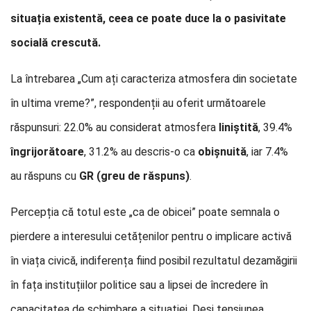
situația existentă, ceea ce poate duce la o pasivitate
socială crescută.
La întrebarea „Cum ați caracteriza atmosfera din societate
în ultima vreme?”, respondenții au oferit următoarele
răspunsuri: 22.0% au considerat atmosfera
liniștită
, 39.4%
îngrijorătoare
, 31.2% au descris-o ca
obișnuită
, iar 7.4%
au răspuns cu
GR (greu de răspuns)
.
Percepția că totul este „ca de obicei” poate semnala o
pierdere a interesului cetățenilor pentru o implicare activă
în viața civică, indiferența fiind posibil rezultatul dezamăgirii
în fața instituțiilor politice sau a lipsei de încredere în
capacitatea de schimbare a situației. Deși tensiunea