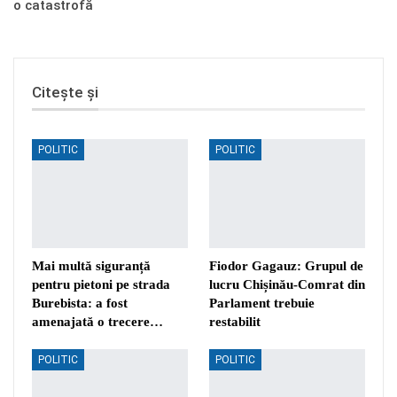
o catastrofă
Citește și
POLITIC
POLITIC
Mai multă siguranță
Fiodor Gagauz: Grupul de
pentru pietoni pe strada
lucru Chișinău-Comrat din
Burebista: a fost
Parlament trebuie
amenajată o trecere…
restabilit
POLITIC
POLITIC