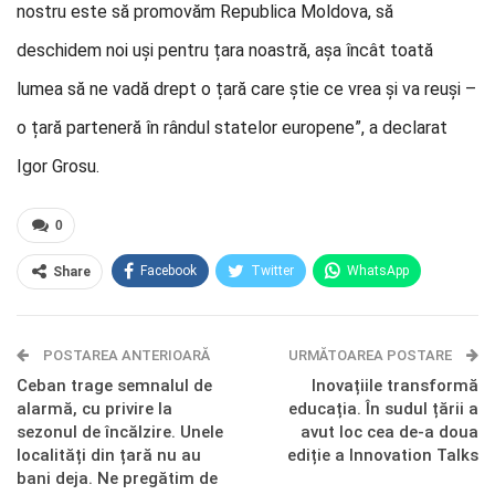
nostru este să promovăm Republica Moldova, să
deschidem noi uși pentru țara noastră, așa încât toată
lumea să ne vadă drept o țară care știe ce vrea și va reuși –
o țară parteneră în rândul statelor europene”, a declarat
Igor Grosu.
0
Facebook
Twitter
WhatsApp
Share
E-mail
Facebook Messenger
POSTAREA ANTERIOARĂ
Telegram
OK.ru
URMĂTOAREA POSTARE
Ceban trage semnalul de
Inovațiile transformă
alarmă, cu privire la
educația. În sudul țării a
sezonul de încălzire. Unele
avut loc cea de-a doua
localități din țară nu au
ediție a Innovation Talks
bani deja. Ne pregătim de