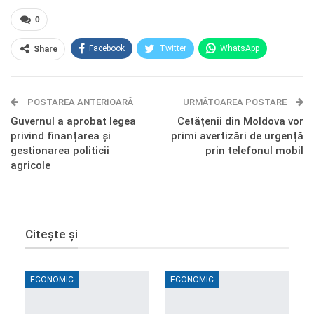
0
Facebook
Twitter
WhatsApp
Share
E-mail
Facebook Messenger
POSTAREA ANTERIOARĂ
Telegram
OK.ru
URMĂTOAREA POSTARE
Guvernul a aprobat legea
Cetățenii din Moldova vor
privind finanțarea și
primi avertizări de urgență
gestionarea politicii
prin telefonul mobil
agricole
Citește și
ECONOMIC
ECONOMIC