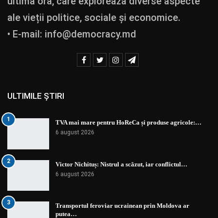
ultimă oră, care explorează diverse aspecte
ale vieții politice, sociale și economice.
• E-mail:
info@democracy.md
ULTIMILE ȘTIRI
1
TVA mai mare pentru HoReCa și produse agricole:…
6 august 2026
2
Victor Nichituș: Nistrul a scăzut, iar conflictul…
6 august 2026
3
Transportul feroviar ucrainean prin Moldova ar
putea…