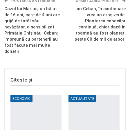
POSTAREA ANTERIOARĂ
Telegram
OK.ru
URMĂTOAREA POSTARE
Cazul lui Marius, un băiat
Ion Ceban, în continuare
de 16 ani, care de 4 ani are
vrea un oraș verde.
grijă de tatăl său
Plantarea copacilor
nevăzător, a sensibilizat
continuă, chiar dacă în
Primăria Chișinău. Ceban:
toamnă au fost plantați
Împreună cu partenerii au
peste 60 de mii de arbori
fost făcute mai multe
donații
Citește și
ECONOMIC
ACTUALITATE