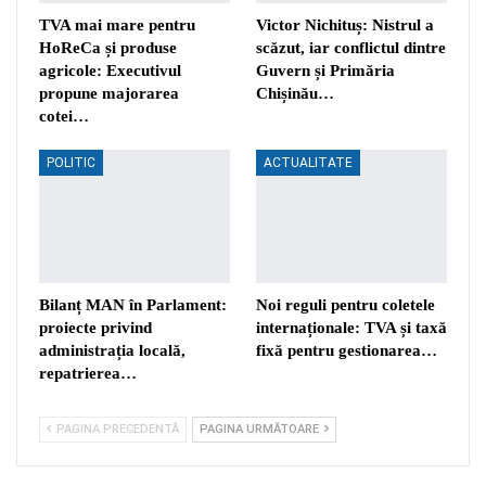
TVA mai mare pentru
Victor Nichituș: Nistrul a
HoReCa și produse
scăzut, iar conflictul dintre
agricole: Executivul
Guvern și Primăria
propune majorarea
Chișinău…
cotei…
POLITIC
ACTUALITATE
Bilanț MAN în Parlament:
Noi reguli pentru coletele
proiecte privind
internaționale: TVA și taxă
administrația locală,
fixă pentru gestionarea…
repatrierea…
PAGINA PRECEDENTĂ
PAGINA URMĂTOARE