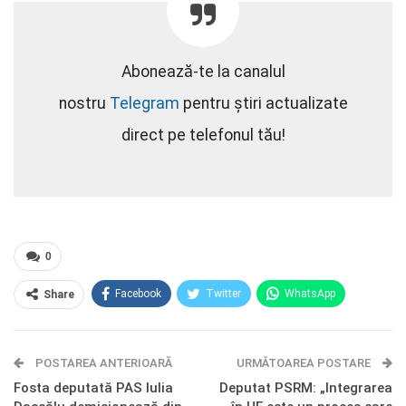
Abonează-te la canalul
nostru
Telegram
pentru știri actualizate
direct pe telefonul tău!
0
Facebook
Twitter
WhatsApp
Share
E-mail
Facebook Messenger
POSTAREA ANTERIOARĂ
Telegram
OK.ru
URMĂTOAREA POSTARE
Fosta deputată PAS Iulia
Deputat PSRM: „Integrarea