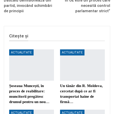
Dascălu demisionează din
în UE este un proces care
partid, invocând schimbări
necesită control
de principii
parlamentar strict”
Citește și
ACTUALITATE
ACTUALITATE
Șoseaua Muncești, în
Un tânăr din R. Moldova,
proces de reabilitare:
cercetat după ce ar fi
muncitorii pregătesc
transportat haine de
drumul pentru un nou…
firmă…
ACTUALITATE
ACTUALITATE