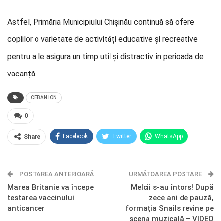
Astfel, Primăria Municipiului Chișinău continuă să ofere
copiilor o varietate de activități educative și recreative
pentru a le asigura un timp util și distractiv în perioada de
vacanță.
CEBAN ION
0
Facebook
Twitter
WhatsApp
Share
E-mail
Facebook Messenger
POSTAREA ANTERIOARĂ
Telegram
OK.ru
URMĂTOAREA POSTARE
Marea Britanie va începe
Melcii s-au întors! După
testarea vaccinului
zece ani de pauză,
anticancer
formația Snails revine pe
scena muzicală – VIDEO