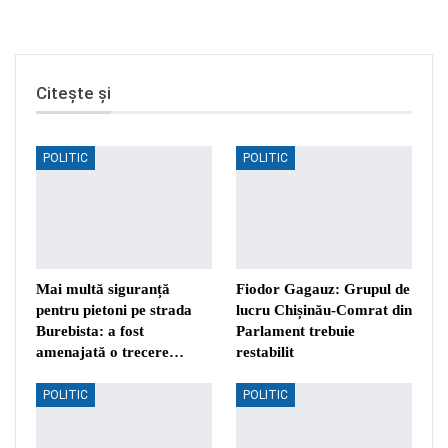
Citește și
POLITIC
POLITIC
Mai multă siguranță
Fiodor Gagauz: Grupul de
pentru pietoni pe strada
lucru Chișinău-Comrat din
Burebista: a fost
Parlament trebuie
amenajată o trecere…
restabilit
POLITIC
POLITIC