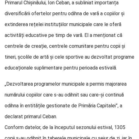
Primarul Chișinăului, Ion Ceban, a subliniat importanța
diversificării ofertelor pentru odihna de vară a copiilor și
extinderea rețelei instituțiilor municipale care le oferă
activități educative pe timp de vară. El a menționat că
centrele de creație, centrele comunitare pentru copii și
tineri, școlile de artă și cele sportive au dezvoltat programe
educaționale suplimentare pentru perioada estivală.
„Dezvoltarea programelor municipale a permis majorarea
numărului copiilor care s-au odihnit sau care-și continuă
odihna în entitățile gestionate de Primăria Capitalei”, a
declarat primarul Ceban.
Conform datelor, de la începutul sezonului estival, 1305
copii s-au odihnit în taberele municipale cu sejur de zi, iar în