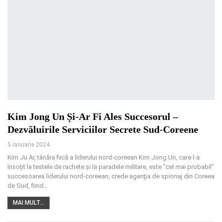
Kim Jong Un Și-Ar Fi Ales Succesorul –
Dezvăluirile Serviciilor Secrete Sud-Coreene
5 ianuarie 2024
Kim Ju Ar, tânăra fiică a liderului nord-coreean Kim Jong Un, care l-a
însoţit la testele de rachete şi la paradele militare, este "cel mai probabil"
succesoarea liderului nord-coreean, crede agenţia de spionaj din Coreea
de Sud, fiind…
MAI MULT...