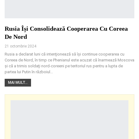
Rusia Își Consolidează Cooperarea Cu Coreea
De Nord
21 octombrie 2024
Rusia a declarat luni că intenţionează să îşi continue cooperarea cu
Coreea de Nord, în timp ce Phenianul este acuzat că înarmează Moscova
şi că a trimis soldaţi nord-coreeni pe teritoriul rus pentru a lupta de
partea lui Putin în războiul
…
MAI MULT...