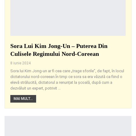
Sora Lui Kim Jong-Un – Puterea Din
Culisele Regimului Nord-Coreean
8 iunie 2024
Sora lui Kim Jong-un ar fi cea care „trage sforile”, de fapt, în locul
dictatorului nord-coreean.În timp ce sora sa era văzută ca fiind o
elevă strălucită, dictatorul a renunțat la școală, după cum a
dezvăluit un expert, potrivit
…
MAI MULT...