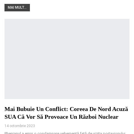
MAI MULT...
Mai Bubuie Un Conflict: Coreea De Nord Acuză
SUA Că Vor Să Provoace Un Război Nuclear
14 octombrie 2023
Phenianul a emis o condamnare vehementă față de vizita portavionului