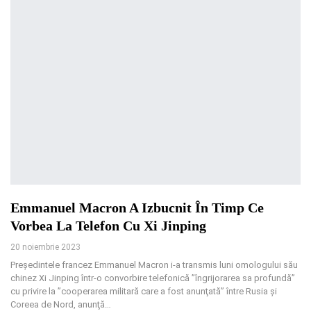
Emmanuel Macron A Izbucnit În Timp Ce
Vorbea La Telefon Cu Xi Jinping
20 noiembrie 2023
Preşedintele francez Emmanuel Macron i-a transmis luni omologului său
chinez Xi Jinping într-o convorbire telefonică ”îngrijorarea sa profundă”
cu privire la ”cooperarea militară care a fost anunţată” între Rusia şi
Coreea de Nord, anunţă…