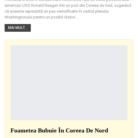
american USS Ronald Reagan într-un port din Coreea de Sud, sugerând
că aceasta reprezintă un pas semnificativ în cadrul planului
Washingtonului pentru un posibil război…
MAI MULT...
Foametea Bubuie În Coreea De Nord