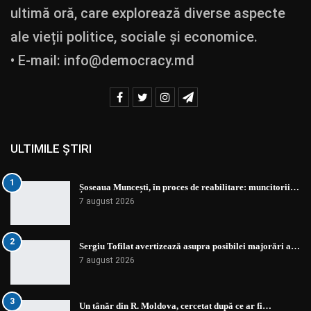
ultimă oră, care explorează diverse aspecte
ale vieții politice, sociale și economice.
• E-mail:
info@democracy.md
ULTIMILE ȘTIRI
1
Șoseaua Muncești, în proces de reabilitare: muncitorii…
7 august 2026
2
Sergiu Tofilat avertizează asupra posibilei majorări a…
7 august 2026
3
Un tânăr din R. Moldova, cercetat după ce ar fi…