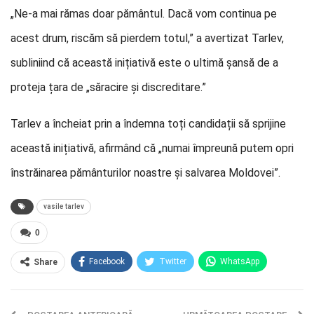
„Ne-a mai rămas doar pământul. Dacă vom continua pe
acest drum, riscăm să pierdem totul,” a avertizat Tarlev,
subliniind că această inițiativă este o ultimă șansă de a
proteja țara de „săracire și discreditare.”
Tarlev a încheiat prin a îndemna toți candidații să sprijine
această inițiativă, afirmând că „numai împreună putem opri
înstrăinarea pământurilor noastre și salvarea Moldovei”.
vasile tarlev
0
Facebook
Twitter
WhatsApp
Share
E-mail
Facebook Messenger