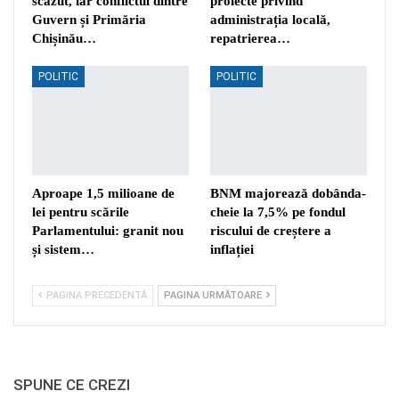
scăzut, iar conflictul dintre
proiecte privind
Guvern și Primăria
administrația locală,
Chișinău…
repatrierea…
POLITIC
POLITIC
Aproape 1,5 milioane de
BNM majorează dobânda-
lei pentru scările
cheie la 7,5% pe fondul
Parlamentului: granit nou
riscului de creștere a
și sistem…
inflației
PAGINA PRECEDENTĂ
PAGINA URMĂTOARE
SPUNE CE CREZI