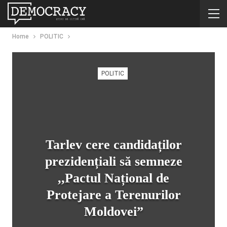
Home
POLITIC
POLITIC
Tarlev cere candidaților
prezidențiali să semneze
,,Pactul Național de
Protejare a Terenurilor
Moldovei”