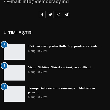
• E-mail:
info@democracy.md
ULTIMILE ȘTIRI
1
TVA mai mare pentru HoReCa și produse agricole:…
6 august 2026
2
Victor Nichituș: Nistrul a scăzut, iar conflictul…
6 august 2026
3
Transportul feroviar ucrainean prin Moldova ar
putea…
6 august 2026