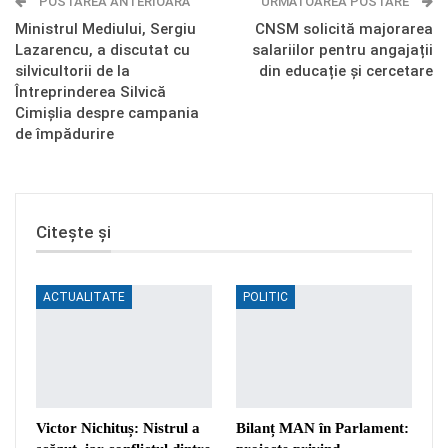
POSTAREA ANTERIOARĂ
Telegram
OK.ru
URMĂTOAREA POSTARE
Ministrul Mediului, Sergiu
CNSM solicită majorarea
Lazarencu, a discutat cu
salariilor pentru angajații
silvicultorii de la
din educație și cercetare
Întreprinderea Silvică
Cimișlia despre campania
de împădurire
Citește și
ACTUALITATE
POLITIC
Victor Nichituș: Nistrul a
Bilanț MAN în Parlament: