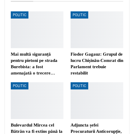
POLITIC
POLITIC
Mai multă siguranță
Fiodor Gagauz: Grupul de
pentru pietoni pe strada
lucru Chișinău-Comrat din
Burebista: a fost
Parlament trebuie
amenajată o trecere…
restabilit
POLITIC
POLITIC
Bulevardul Mircea cel
Adjuncta șefei
Bătrân va fi extins până la
Procuraturii Anticorupție,