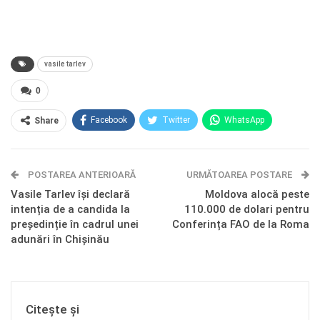
vasile tarlev
0
Facebook
Twitter
WhatsApp
Share
E-mail
Facebook Messenger
POSTAREA ANTERIOARĂ
Telegram
OK.ru
URMĂTOAREA POSTARE
Vasile Tarlev își declară
Moldova alocă peste
intenția de a candida la
110.000 de dolari pentru
președinție în cadrul unei
Conferința FAO de la Roma
adunări în Chișinău
Citește și