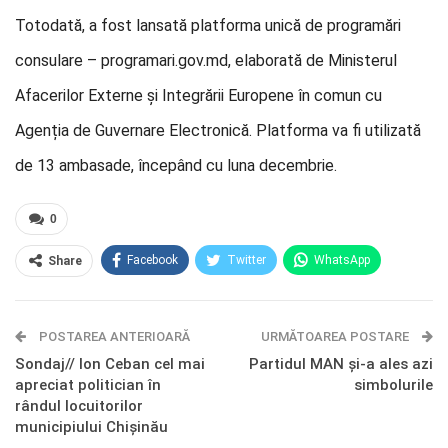
Totodată, a fost lansată platforma unică de programări
consulare – programari.gov.md, elaborată de Ministerul
Afacerilor Externe și Integrării Europene în comun cu
Agenția de Guvernare Electronică. Platforma va fi utilizată
de 13 ambasade, începând cu luna decembrie.
0
Facebook
Twitter
WhatsApp
Share
E-mail
Facebook Messenger
POSTAREA ANTERIOARĂ
Telegram
OK.ru
URMĂTOAREA POSTARE
Sondaj// Ion Ceban cel mai
Partidul MAN și-a ales azi
apreciat politician în
simbolurile
rândul locuitorilor
municipiului Chișinău