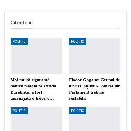
Citește și
POLITIC
POLITIC
Mai multă siguranță
Fiodor Gagauz: Grupul de
pentru pietoni pe strada
lucru Chișinău-Comrat din
Burebista: a fost
Parlament trebuie
amenajată o trecere…
restabilit
POLITIC
POLITIC