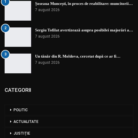
1
Șoseaua Muncești, în proces de reabilitare: muncitorii…
7 august 2026
2
Sergiu Tofilat avertizează asupra posibilei majorări a…
7 august 2026
3
Un tânăr din R. Moldova, cercetat după ce ar fi…
7 august 2026
CATEGORII
POLITIC
ACTUALITATE
JUSTIȚIE