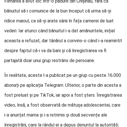
Filmarea a avut loc într-o pădure din Chișinău, fără ca
bănuitul să-i comunice de la bun început că urma să-și
ridice maioul, ca să-și arate sânii în fața camerei de luat
vederi. Iar atunci când bănuitul i-a dat amănuntele, inițial
aceasta a refuzat, dar tânărul a convins-o când i-a reamintit
despre faptul că-i va da bani și că înregistrarea va fi
partajată doar unui grup restrâns de persoane.
În realitate, acesta l-a publicat pe un grup cu peste 16.000
abonați pe aplicația Telegram. Ulterior, o parte din acesta a
fost preluat și pe TikTok, iar apoi a fost șters. Înregistrarea
video, însă, a fost observată de mătușa adolescentei, care
i-a anunțat mama și i-a retrimis și două secvențe ale
înregistrării, care la rândul ei a depus denunțul la autorități.