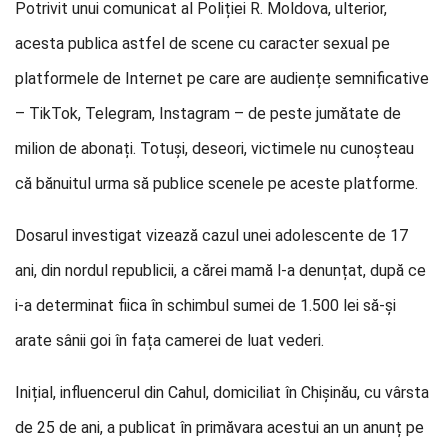
Potrivit unui comunicat al Poliției R. Moldova, ulterior,
acesta publica astfel de scene cu caracter sexual pe
platformele de Internet pe care are audiențe semnificative
– TikTok, Telegram, Instagram – de peste jumătate de
milion de abonați. Totuși, deseori, victimele nu cunoșteau
că bănuitul urma să publice scenele pe aceste platforme.
Dosarul investigat vizează cazul unei adolescente de 17
ani, din nordul republicii, a cărei mamă l-a denunțat, după ce
i-a determinat fiica în schimbul sumei de 1.500 lei să-și
arate sânii goi în fața camerei de luat vederi.
Inițial, influencerul din Cahul, domiciliat în Chișinău, cu vârsta
de 25 de ani, a publicat în primăvara acestui an un anunț pe