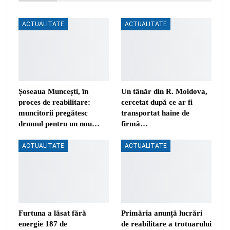
ACTUALITATE
ACTUALITATE
Șoseaua Muncești, în
Un tânăr din R. Moldova,
proces de reabilitare:
cercetat după ce ar fi
muncitorii pregătesc
transportat haine de
drumul pentru un nou…
firmă…
ACTUALITATE
ACTUALITATE
Furtuna a lăsat fără
Primăria anunță lucrări
energie 187 de
de reabilitare a trotuarului