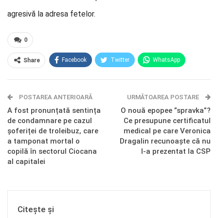
agresivă la adresa fetelor.
0
Facebook
Twitter
WhatsApp
Share
E-mail
Facebook Messenger
POSTAREA ANTERIOARĂ
Telegram
OK.ru
URMĂTOAREA POSTARE
A fost pronunțată sentința
O nouă epopee ”spravka”?
de condamnare pe cazul
Ce presupune certificatul
șoferiței de troleibuz, care
medical pe care Veronica
a tamponat mortal o
Dragalin recunoaște că nu
copilă în sectorul Ciocana
l-a prezentat la CSP
al capitalei
Citește și