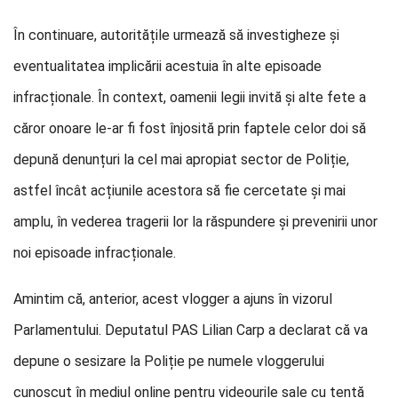
În continuare, autoritățile urmează să investigheze și
eventualitatea implicării acestuia în alte episoade
infracționale. În context, oamenii legii invită și alte fete a
căror onoare le-ar fi fost înjosită prin faptele celor doi să
depună denunțuri la cel mai apropiat sector de Poliție,
astfel încât acțiunile acestora să fie cercetate și mai
amplu, în vederea tragerii lor la răspundere și prevenirii unor
noi episoade infracționale.
Amintim că, anterior, acest vlogger a ajuns în vizorul
Parlamentului. Deputatul PAS Lilian Carp a declarat că va
depune o sesizare la Poliție pe numele vloggerului
cunoscut în mediul online pentru videourile sale cu tentă