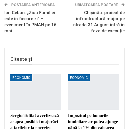
POSTAREA ANTERIOARĂ
Telegram
OK.ru
URMĂTOAREA POSTARE
Ion Ceban: „Ziua Familiei
Chișinău: proiect de
este în fiecare zi” –
infrastructură major pe
eveniment în PMAN pe 16
strada 31 August intră în
mai
faza de execuție
Citește și
ECONOMIC
ECONOMIC
Sergiu Tofilat avertizează
Impozitul pe bunurile
asupra posibilei majorări
imobiliare ar putea ajunge
a tarifelor la energie:
până la 1% din valoarea