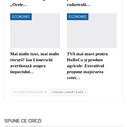
„Orele…
cadastrală…
ECONOMIC
ECONOMIC
Mai multe taxe, mai multe
TVA mai mare pentru
riscuri? Ian Lisnevschi
HoReCa și produse
avertizează asupra
agricole: Executivul
impactului…
propune majorarea
cotei…
PAGINA PRECEDENTĂ
PAGINA URMĂTOARE
SPUNE CE CREZI