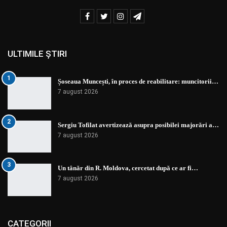
ULTIMILE ȘTIRI
1
Șoseaua Muncești, în proces de reabilitare: muncitorii…
7 august 2026
2
Sergiu Tofilat avertizează asupra posibilei majorări a…
7 august 2026
3
Un tânăr din R. Moldova, cercetat după ce ar fi…
7 august 2026
CATEGORII