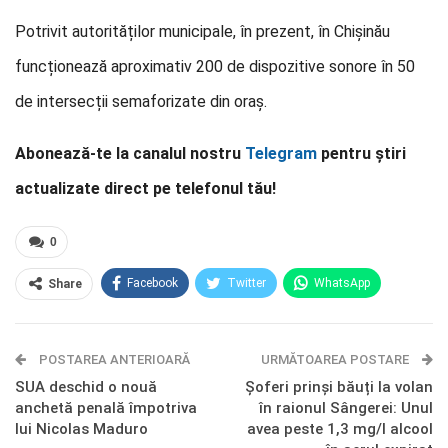
Potrivit autorităților municipale, în prezent, în Chișinău
funcționează aproximativ 200 de dispozitive sonore în 50
de intersecții semaforizate din oraș.
Abonează-te la canalul nostru
Telegram
pentru știri
actualizate direct pe telefonul tău!
0
Facebook
Twitter
WhatsApp
Share
E-mail
Facebook Messenger
POSTAREA ANTERIOARĂ
Telegram
OK.ru
URMĂTOAREA POSTARE
SUA deschid o nouă
Șoferi prinși băuți la volan
anchetă penală împotriva
în raionul Sângerei: Unul
lui Nicolas Maduro
avea peste 1,3 mg/l alcool