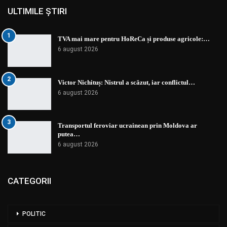
ULTIMILE ȘTIRI
1
TVA mai mare pentru HoReCa și produse agricole:…
6 august 2026
2
Victor Nichituș: Nistrul a scăzut, iar conflictul…
6 august 2026
3
Transportul feroviar ucrainean prin Moldova ar
putea…
6 august 2026
CATEGORII
POLITIC