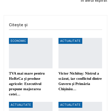
în aerul expirat
Citește și
ECONOMIC
ACTUALITATE
TVA mai mare pentru
Victor Nichituș: Nistrul a
HoReCa și produse
scăzut, iar conflictul dintre
agricole: Executivul
Guvern și Primăria
propune majorarea
Chișinău…
cotei…
ACTUALITATE
ACTUALITATE