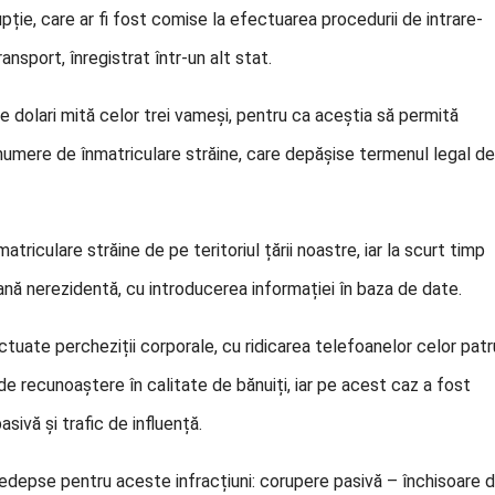
e, care ar fi fost comise la efectuarea procedurii de intrare-
ansport, înregistrat într-un alt stat.
 de dolari mită celor trei vameși, pentru ca aceștia să permită
numere de înmatriculare străine, care depășise termenul legal de
riculare străine de pe teritoriul țării noastre, iar la scurt timp
oană nerezidentă, cu introducerea informației în baza de date.
ectuate percheziții corporale, cu ridicarea telefoanelor celor patr
de recunoaștere în calitate de bănuiți, iar pe acest caz a fost
ivă și trafic de influență.
depse pentru aceste infracțiuni: corupere pasivă – închisoare 