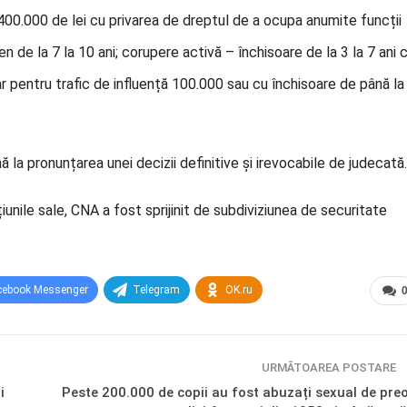
 400.000 de lei cu privarea de dreptul de a ocupa anumite funcții
 de la 7 la 10 ani; corupere activă – închisoare de la 3 la 7 ani 
ar pentru trafic de influență 100.000 sau cu închisoare de până la
la pronunțarea unei decizii definitive și irevocabile de judecată.
unile sale, CNA a fost sprijinit de subdiviziunea de securitate
cebook Messenger
Telegram
OK.ru
URMĂTOAREA POSTARE
i
Peste 200.000 de copii au fost abuzați sexual de preo