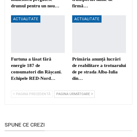
drumul pentru un nou…
firmă…
ACTUALITATE
ACTUALITATE
Furtuna a lăsat fără
Primăria anunță lucrări
energie 187 de
de reabilitare a trotuarului
consumatori din Râșcani.
de pe strada Alba-Iulia
Echipele RED-Nord…
din…
PAGINA PRECEDENTĂ
PAGINA URMĂTOARE
SPUNE CE CREZI