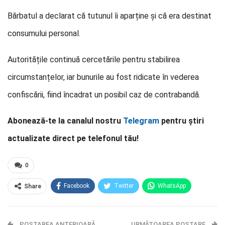
Bărbatul a declarat că tutunul îi aparține și că era destinat
consumului personal.
Autoritățile continuă cercetările pentru stabilirea
circumstanțelor, iar bunurile au fost ridicate în vederea
confiscării, fiind încadrat un posibil caz de contrabandă.
Abonează-te la canalul nostru
Telegram
pentru știri
actualizate direct pe telefonul tău!
0
Facebook
Twitter
WhatsApp
Share
E-mail
Facebook Messenger
POSTAREA ANTERIOARĂ
Telegram
OK.ru
URMĂTOAREA POSTARE