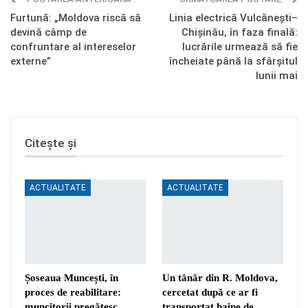
Furtună: „Moldova riscă să
Linia electrică Vulcănești–
devină câmp de
Chișinău, în faza finală:
confruntare al intereselor
lucrările urmează să fie
externe”
încheiate până la sfârșitul
lunii mai
Citește și
ACTUALITATE
ACTUALITATE
Șoseaua Muncești, în
Un tânăr din R. Moldova,
proces de reabilitare:
cercetat după ce ar fi
muncitorii pregătesc
transportat haine de