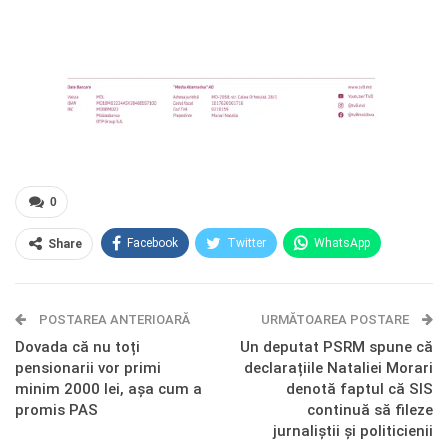
0
Facebook
Twitter
WhatsApp
Share
E-mail
Facebook Messenger
POSTAREA ANTERIOARĂ
Telegram
OK.ru
URMĂTOAREA POSTARE
Dovada că nu toți
Un deputat PSRM spune că
pensionarii vor primi
declarațiile Nataliei Morari
minim 2000 lei, așa cum a
denotă faptul că SIS
promis PAS
continuă să fileze
jurnaliștii și politicienii