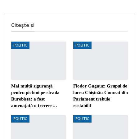
Citește și
POLITIC
POLITIC
Mai multă siguranță
Fiodor Gagauz: Grupul de
pentru pietoni pe strada
lucru Chișinău-Comrat din
Burebista: a fost
Parlament trebuie
amenajată o trecere…
restabilit
POLITIC
POLITIC