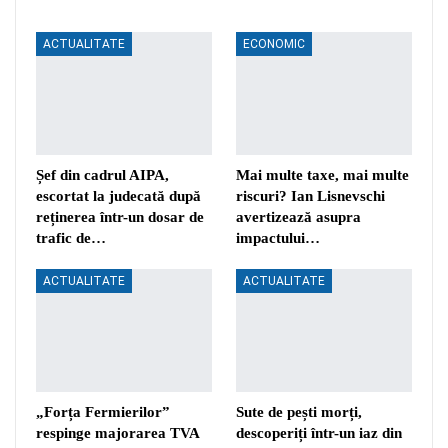
ACTUALITATE
ECONOMIC
Șef din cadrul AIPA,
Mai multe taxe, mai multe
escortat la judecată după
riscuri? Ian Lisnevschi
reținerea într-un dosar de
avertizează asupra
trafic de…
impactului…
ACTUALITATE
ACTUALITATE
„Forța Fermierilor”
Sute de pești morți,
respinge majorarea TVA
descoperiți într-un iaz din