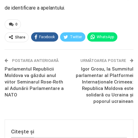
de identificare a apelantului.
0
Facebook
Twitter
WhatsApp
Share
E-mail
Facebook Messenger
POSTAREA ANTERIOARĂ
Telegram
OK.ru
URMĂTOAREA POSTARE
Parlamentul Republicii
Igor Grosu, la Summitul
Moldova va găzdui anul
parlamentar al Platformei
viitor Seminarul Rose-Roth
Internaționale Crimeea:
al Adunării Parlamentare a
Republica Moldova este
NATO
solidară cu Ucraina și
poporul ucrainean
Citește și