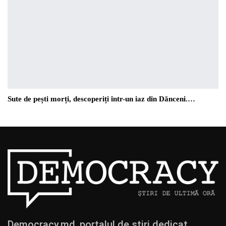
Sute de pești morți, descoperiți într-un iaz din Dănceni.…
Democracy.md, portalul de știri dedicat