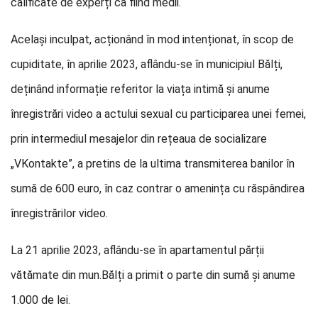
calificate de experți ca fiind medii.
Același inculpat, acționând în mod intenționat, în scop de
cupiditate, în aprilie 2023, aflându-se în municipiul Bălți,
deținând informație referitor la viața intimă și anume
înregistrări video a actului sexual cu participarea unei femei,
prin intermediul mesajelor din rețeaua de socializare
„VKontakte”, a pretins de la ultima transmiterea banilor în
sumă de 600 euro, în caz contrar o amenința cu răspândirea
înregistrărilor video.
La 21 aprilie 2023, aflându-se în apartamentul părții
vătămate din mun.Bălți a primit o parte din sumă și anume
1.000 de lei.