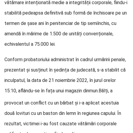
vătămare intenționată medie a integrității corporale, fiindu-i
stabilită pedeapsa definitivă sub formă de închisoare pe un
termen de șase ani în penitenciar de tip semiînchis, cu
amendă în mărime de 1.500 de unități convenționale,
echivalentul a 75.000 lei.
Conform probatoriului administrat în cadrul urmăririi penale,
prezentat și susținut în ședința de judecată, s-a stabilit că
inculpatul, la data de 21 noiembrie 2022, în jurul orelor
15:10, aflându-se în fața unui magazin din
mun.Bălți, a
provocat un conflict cu un bărbat și i-a aplicat acestuia
două lovituri cu un baston din lemn în regiunea capului. În
rezultat, victimei i-au fost cauzate vătămări corporale