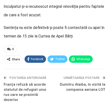
Inculpatul și-a recunoscut integral vinovăția pentru faptele
de care a fost acuzat.
Sentința nu este definitivă și poate fi contestată cu apel în
termen de 15 zile la Curtea de Apel Bălți.
0
Facebook
Twitter
WhatsApp
Share
E-mail
Facebook Messenger
POSTAREA ANTERIOARĂ
Telegram
OK.ru
URMĂTOAREA POSTARE
Franţa refuză să acorde
Dumitru Alaiba, în vizită la
statutul de refugiat unui
compania aeriana LOT
rus care se prezintă
dezertor