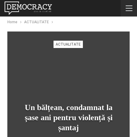
Home
ACTUALITATE
ACTUALITATE
Un bălțean, condamnat la
șase ani pentru violență și
șantaj