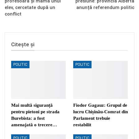
profesoară și mama unui
presiune: provincia Alberta
elev, cercetate după un
anunță referendum politic
conflict
Citește și
POLITIC
POLITIC
Mai multă siguranță
Fiodor Gagauz: Grupul de
pentru pietoni pe strada
lucru Chișinău-Comrat din
Burebista: a fost
Parlament trebuie
amenajată o trecere…
restabilit
POLITIC
POLITIC