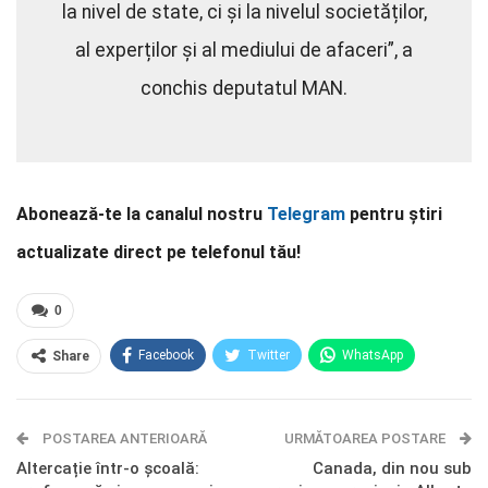
la nivel de state, ci și la nivelul societăților,
al experților și al mediului de afaceri”, a
conchis deputatul MAN.
Abonează-te la canalul nostru
Telegram
pentru știri
actualizate direct pe telefonul tău!
0
Facebook
Twitter
WhatsApp
Share
E-mail
Facebook Messenger
POSTAREA ANTERIOARĂ
Telegram
OK.ru
URMĂTOAREA POSTARE
Altercație într-o școală:
Canada, din nou sub