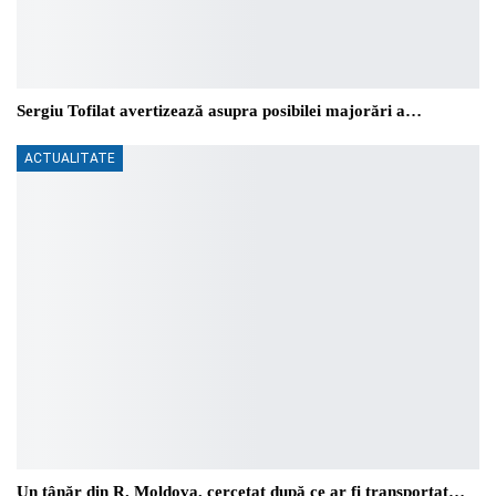
Sergiu Tofilat avertizează asupra posibilei majorări a…
ACTUALITATE
Un tânăr din R. Moldova, cercetat după ce ar fi transportat…