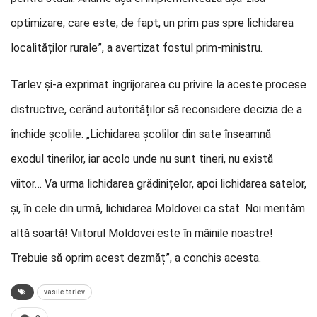
optimizare, care este, de fapt, un prim pas spre lichidarea
localităților rurale”, a avertizat fostul prim-ministru.
Tarlev și-a exprimat îngrijorarea cu privire la aceste procese
distructive, cerând autorităților să reconsidere decizia de a
închide școlile. „Lichidarea școlilor din sate înseamnă
exodul tinerilor, iar acolo unde nu sunt tineri, nu există
viitor… Va urma lichidarea grădinițelor, apoi lichidarea satelor,
și, în cele din urmă, lichidarea Moldovei ca stat. Noi merităm
altă soartă! Viitorul Moldovei este în mâinile noastre!
Trebuie să oprim acest dezmăț”, a conchis acesta.
vasile tarlev