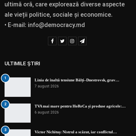
ultimă oră, care explorează diverse aspecte
ale vieții politice, sociale și economice.
• E-mail:
info@democracy.md
ULTIMILE ȘTIRI
1
Linia de înaltă tensiune Bălți–Dnestrovsk, grav…
7 august 2026
2
TVA mai mare pentru HoReCa și produse agricole:…
6 august 2026
3
Victor Nichituș: Nistrul a scăzut, iar conflictul…