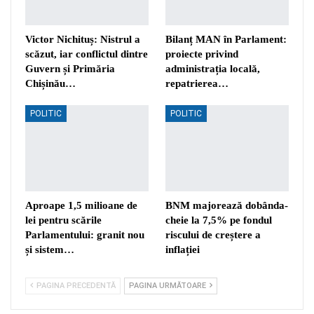
Victor Nichituș: Nistrul a
Bilanț MAN în Parlament:
scăzut, iar conflictul dintre
proiecte privind
Guvern și Primăria
administrația locală,
Chișinău…
repatrierea…
POLITIC
POLITIC
Aproape 1,5 milioane de
BNM majorează dobânda-
lei pentru scările
cheie la 7,5% pe fondul
Parlamentului: granit nou
riscului de creștere a
și sistem…
inflației
PAGINA PRECEDENTĂ
PAGINA URMĂTOARE