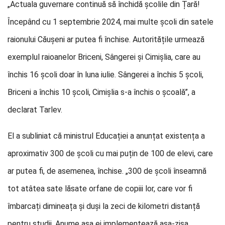
„Actuala guvernare continuă să închidă școlile din Țară!
Începând cu 1 septembrie 2024, mai multe școli din satele
raionului Căușeni ar putea fi închise. Autoritățile urmează
exemplul raioanelor Briceni, Sângerei și Cimișlia, care au
închis 16 școli doar în luna iulie. Sângerei a închis 5 școli,
Briceni a închis 10 școli, Cimișlia s-a închis o școală”, a
declarat Tarlev.
El a subliniat că ministrul Educației a anunțat existența a
aproximativ 300 de școli cu mai puțin de 100 de elevi, care
ar putea fi, de asemenea, închise. „300 de școli înseamnă
tot atâtea sate lăsate orfane de copiii lor, care vor fi
îmbarcați dimineața și duși la zeci de kilometri distanță
pentru studii. Anume așa ei implementează așa-zisa