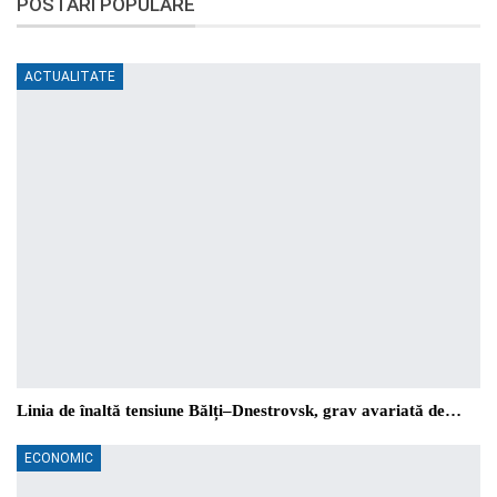
POSTĂRI POPULARE
ACTUALITATE
Linia de înaltă tensiune Bălți–Dnestrovsk, grav avariată de…
ECONOMIC