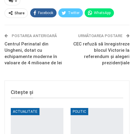
0
Facebook
Twitter
WhatsApp
Share
E-mail
Facebook Messenger
POSTAREA ANTERIOARĂ
Telegram
OK.ru
URMĂTOAREA POSTARE
Centrul Perinatal din
CEC refuză să înregistreze
Ungheni, dotat cu
blocul Victorie la
echipamente moderne în
referendum și alegeri
valoare de 4 milioane de lei
prezidențiale
Citește și
ACTUALITATE
POLITIC