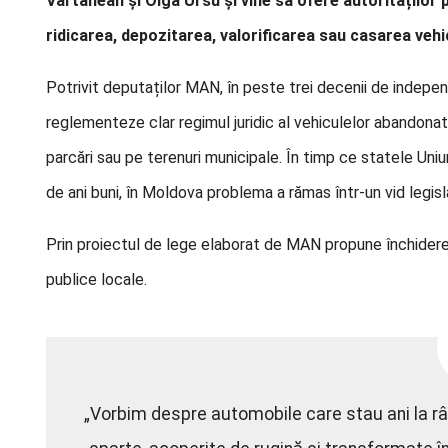
Vartanean și Olga Ursu și vine să ofere autorităților 
ridicarea, depozitarea, valorificarea sau casarea veh
Potrivit deputaților MAN, în peste trei decenii de indep
reglementeze clar regimul juridic al vehiculelor abandonate,
parcări sau pe terenuri municipale. În timp ce statele U
de ani buni, în Moldova problema a rămas într-un vid legisla
Prin proiectul de lege elaborat de MAN propune închiderea
publice locale.
„Vorbim despre automobile care stau ani la râ