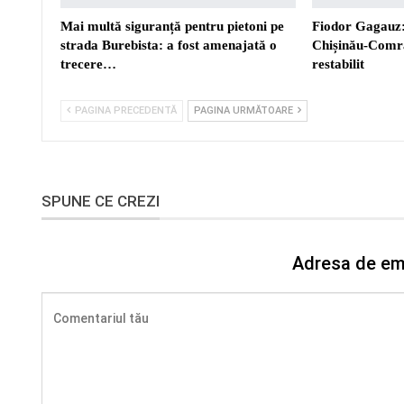
Mai multă siguranță pentru pietoni pe
Fiodor Gagauz:
strada Burebista: a fost amenajată o
Chișinău-Comra
trecere…
restabilit
PAGINA PRECEDENTĂ
PAGINA URMĂTOARE
SPUNE CE CREZI
Adresa de ema