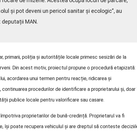
n focare de mizerie. Acestea ocupă locuri de parcare,
lul și pot deveni un pericol sanitar și ecologic”, au
t deputații MAN.
r, primarii, poliția și autoritățile locale primesc sesizări de la
terveni. Din acest motiv, proiectul propune o procedură etapizată:
ui, acordarea unui termen pentru reacție, ridicarea și
continuarea procedurilor de identificare a proprietarului și, doar 
tății publice locale pentru valorificare sau casare.
potriva proprietarilor de bună-credință. Proprietarul va fi
 își poate recupera vehiculul și are dreptul să conteste deciziil