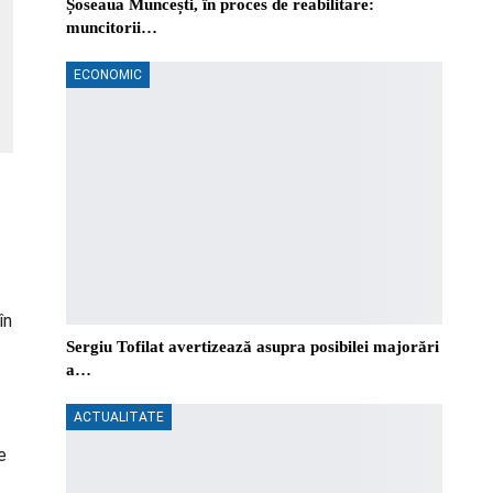
Șoseaua Muncești, în proces de reabilitare:
muncitorii…
ECONOMIC
în
Sergiu Tofilat avertizează asupra posibilei majorări
a…
ACTUALITATE
e