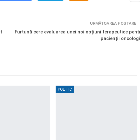
URMĂTOAREA POSTARE
st
Furtună cere evaluarea unei noi opțiuni terapeutice pent
pacienții oncologi
POLITIC