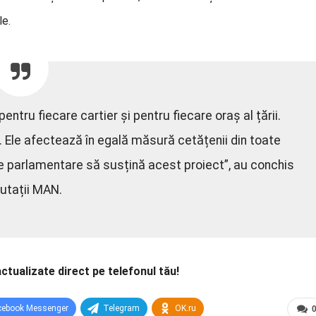
le.
ntru fiecare cartier și pentru fiecare oraș al țării.
. Ele afectează în egală măsură cetățenii din toate
ile parlamentare să susțină acest proiect”, au conchis
utații MAN.
actualizate direct pe telefonul tău!
cebook Messenger
Telegram
OK.ru