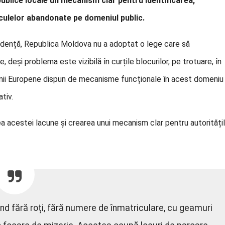
publice locale un mecanism clar pentru identificarea,
iculelor abandonate pe domeniul public.
endență, Republica Moldova nu a adoptat o lege care să
 deși problema este vizibilă în curțile blocurilor, pe trotuare, în
niunii Europene dispun de mecanisme funcționale în acest domeniu
tiv.
 acestei lacune și crearea unui mecanism clar pentru autorități
nd fără roți, fără numere de înmatriculare, cu geamuri