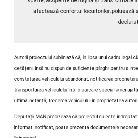
sparte, acoperite de rugină și transformate î
afectează confortul locuitorilor, poluează so
declara
Autorii proiectului subliniază că, în lipsa unui cadru legal cla
cetățeni, însă nu dispun de suficiente pârghii pentru a in
constatarea vehiculului abandonat, notificarea proprietarul
transportarea vehiculului într-o parcare special amenajată, 
ultimă instanță, trecerea vehiculului în proprietatea autori
Deputații MAN precizează că proiectul nu este îndreptat îm
informat, notificat, poate prezenta documentele necesare,