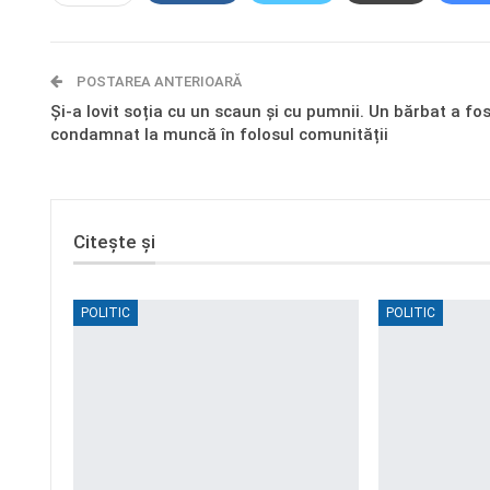
POSTAREA ANTERIOARĂ
Și-a lovit soția cu un scaun și cu pumnii. Un bărbat a fo
condamnat la muncă în folosul comunității
Citește și
POLITIC
POLITIC