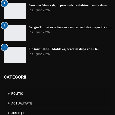
1
Șoseaua Muncești, în proces de reabilitare: muncitorii…
7 august 2026
2
Sergiu Tofilat avertizează asupra posibilei majorări a…
7 august 2026
3
Un tânăr din R. Moldova, cercetat după ce ar fi…
7 august 2026
CATEGORII
POLITIC
ACTUALITATE
JUSTIȚIE