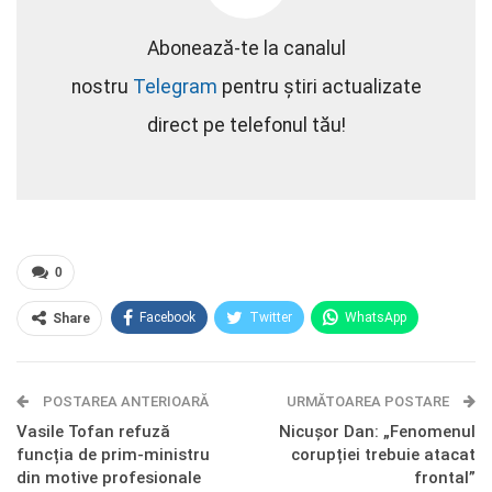
Abonează-te la canalul
nostru
Telegram
pentru știri actualizate
direct pe telefonul tău!
0
Facebook
Twitter
WhatsApp
Share
E-mail
Facebook Messenger
POSTAREA ANTERIOARĂ
Telegram
OK.ru
URMĂTOAREA POSTARE
Vasile Tofan refuză
Nicușor Dan: „Fenomenul
funcția de prim-ministru
corupției trebuie atacat
din motive profesionale
frontal”