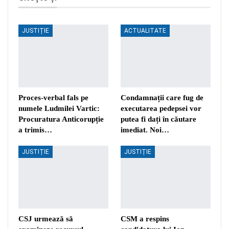
JUSTIȚIE
ACTUALITATE
Proces-verbal fals pe
Condamnații care fug de
numele Ludmilei Vartic:
executarea pedepsei vor
Procuratura Anticorupție
putea fi dați în căutare
a trimis…
imediat. Noi…
JUSTIȚIE
JUSTIȚIE
CSJ urmează să
CSM a respins