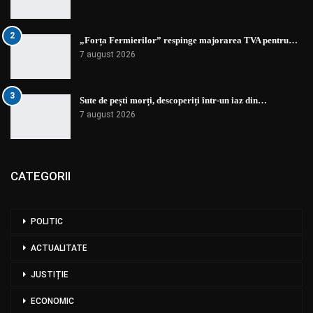
2
„Forța Fermierilor” respinge majorarea TVA pentru…
7 august 2026
3
Sute de pești morți, descoperiți într-un iaz din…
7 august 2026
CATEGORII
POLITIC
ACTUALITATE
JUSTIȚIE
ECONOMIC