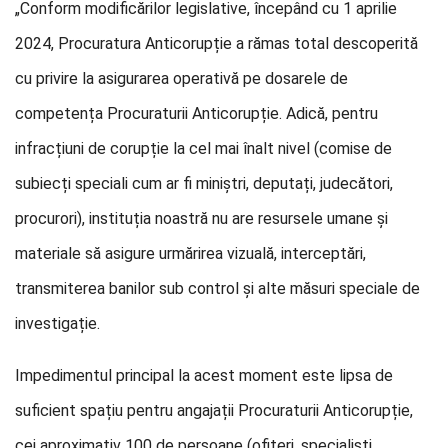
„Conform modificărilor legislative, începând cu 1 aprilie
2024, Procuratura Anticorupție a rămas total descoperită
cu privire la asigurarea operativă pe dosarele de
competența Procuraturii Anticorupție. Adică, pentru
infracțiuni de corupție la cel mai înalt nivel (comise de
subiecți speciali cum ar fi miniștri, deputați, judecători,
procurori), instituția noastră nu are resursele umane și
materiale să asigure urmărirea vizuală, interceptări,
transmiterea banilor sub control și alte măsuri speciale de
investigație.
Impedimentul principal la acest moment este lipsa de
suficient spațiu pentru angajații Procuraturii Anticorupție,
cei aproximativ 100 de persoane (ofițeri, specialiști,