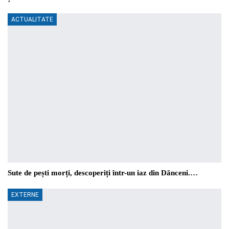
ACTUALITATE
Sute de pești morți, descoperiți într-un iaz din Dănceni.…
EXTERNE