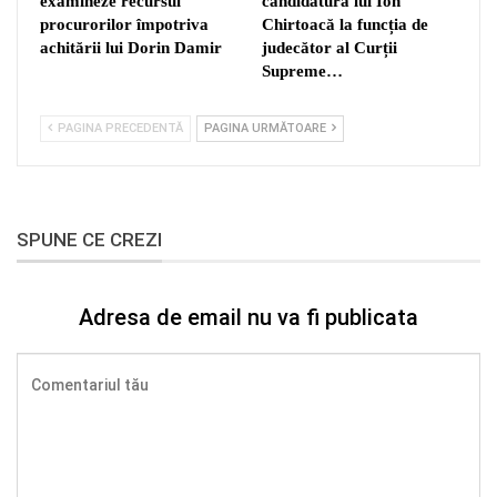
examineze recursul
candidatura lui Ion
procurorilor împotriva
Chirtoacă la funcția de
achitării lui Dorin Damir
judecător al Curții
Supreme…
PAGINA PRECEDENTĂ
PAGINA URMĂTOARE
SPUNE CE CREZI
Adresa de email nu va fi publicata