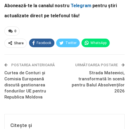
Abonează-te la canalul nostru
Telegram
pentru știri
actualizate direct pe telefonul tău!
0
Facebook
Twitter
WhatsApp
Share
E-mail
Facebook Messenger
POSTAREA ANTERIOARĂ
Telegram
OK.ru
URMĂTOAREA POSTARE
Curtea de Conturi și
Strada Mateevici,
Comisia Europeană
transformată în scenă
discută gestionarea
pentru Balul Absolvenților
fondurilor UE pentru
2026
Republica Moldova
Citește și