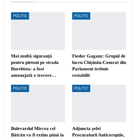
POLITIC
POLITIC
Mai multă siguranță
Fiodor Gagauz: Grupul de
pentru pietoni pe strada
lucru Chișinău-Comrat din
Burebista: a fost
Parlament trebuie
amenajată o trecere…
restabilit
POLITIC
POLITIC
Bulevardul Mircea cel
Adjuncta șefei
Bătrân va fi extins până la
Procuraturii Anticorupție,