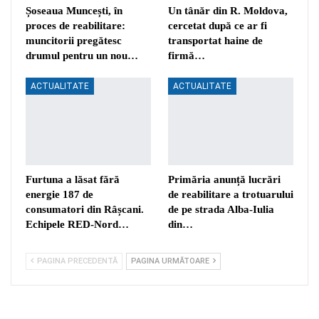
Șoseaua Muncești, în
Un tânăr din R. Moldova,
proces de reabilitare:
cercetat după ce ar fi
muncitorii pregătesc
transportat haine de
drumul pentru un nou…
firmă…
ACTUALITATE
ACTUALITATE
Furtuna a lăsat fără
Primăria anunță lucrări
energie 187 de
de reabilitare a trotuarului
consumatori din Râșcani.
de pe strada Alba-Iulia
Echipele RED-Nord…
din…
PAGINA PRECEDENTĂ
PAGINA URMĂTOARE