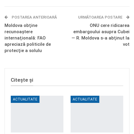
E-mail
Facebook Messenger
POSTAREA ANTERIOARĂ
Telegram
OK.ru
URMĂTOAREA POSTARE
Moldova obţine
ONU cere ridicarea
recunoaştere
embargoului asupra Cubei
internaţională: FAO
— R. Moldova s-a abţinut la
apreciază politicile de
vot
protecţie a solulu
Citește și
ACTUALITATE
ACTUALITATE