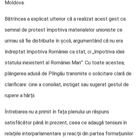
Moldova.
Bătrîncea a explicat ulterior că a realizat acest gest ca
semnal de protest împotriva materialelor unioniste ce
urmau să fie distribuite în şcoli, argumentând că nu era
îndreptat împotriva României ca stat, ci „împotriva ideii
statului inexistent al României Mari”. Cu toate acestea,
plângerea adusă de Plîngău transmite o solicitare clară de
clarificare: cine a consiliat, instigat sau sugerat gestul de
rupere a hărţii.
Întrebarea nu a primit în faţa plenului un răspuns
satisfăcător până în prezent, ceea ce adaugă tensiuni în
relaţiile inter­parlamentare şi reacţii din partea formaţiunilor