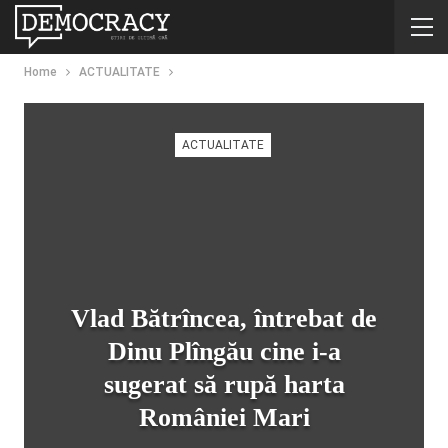
Home
ACTUALITATE
ACTUALITATE
Vlad Bătrîncea, întrebat de
Dinu Plîngău cine i-a
sugerat să rupă harta
României Mari