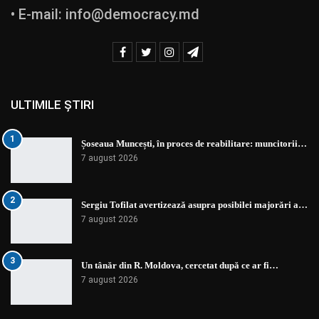
• E-mail:
info@democracy.md
ULTIMILE ȘTIRI
1
Șoseaua Muncești, în proces de reabilitare: muncitorii…
7 august 2026
2
Sergiu Tofilat avertizează asupra posibilei majorări a…
7 august 2026
3
Un tânăr din R. Moldova, cercetat după ce ar fi…
7 august 2026