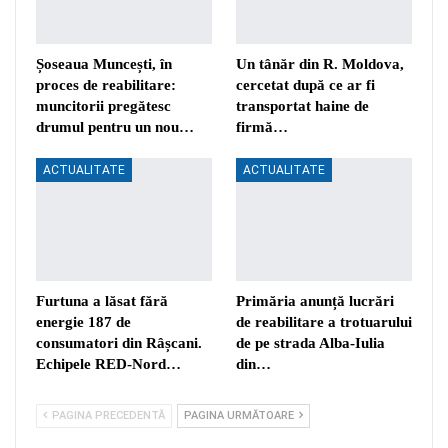
Șoseaua Muncești, în
Un tânăr din R. Moldova,
proces de reabilitare:
cercetat după ce ar fi
muncitorii pregătesc
transportat haine de
drumul pentru un nou…
firmă…
ACTUALITATE
ACTUALITATE
Furtuna a lăsat fără
Primăria anunță lucrări
energie 187 de
de reabilitare a trotuarului
consumatori din Râșcani.
de pe strada Alba-Iulia
Echipele RED-Nord…
din…
PAGINA PRECEDENTĂ
PAGINA URMĂTOARE