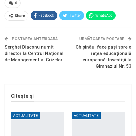
0
Facebook
Twitter
WhatsApp
Share
E-mail
Facebook Messenger
POSTAREA ANTERIOARĂ
Telegram
OK.ru
URMĂTOAREA POSTARE
Serghei Diaconu numit
Chișinăul face pași spre o
director la Centrul Național
rețea educațională
de Management al Crizelor
europeană: Investiții la
Gimnaziul Nr. 53
Citește și
ACTUALITATE
ACTUALITATE