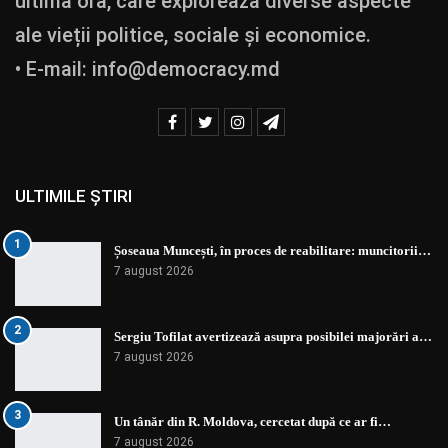
ultimă oră, care explorează diverse aspecte
ale vieții politice, sociale și economice.
• E-mail:
info@democracy.md
ULTIMILE ȘTIRI
1
Șoseaua Muncești, în proces de reabilitare: muncitorii…
7 august 2026
2
Sergiu Tofilat avertizează asupra posibilei majorări a…
7 august 2026
3
Un tânăr din R. Moldova, cercetat după ce ar fi…
7 august 2026