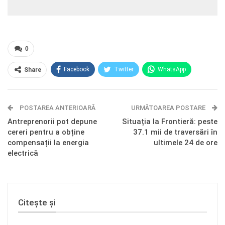
0
Facebook
Twitter
WhatsApp
Share
E-mail
Facebook Messenger
POSTAREA ANTERIOARĂ
Telegram
OK.ru
URMĂTOAREA POSTARE
Antreprenorii pot depune
Situația la Frontieră: peste
cereri pentru a obține
37.1 mii de traversări în
compensații la energia
ultimele 24 de ore
electrică
Citește și