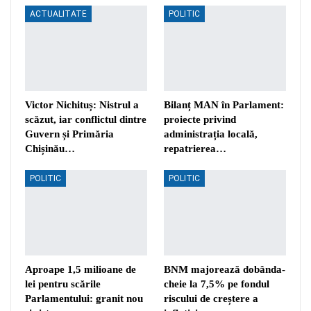
ACTUALITATE
POLITIC
Victor Nichituș: Nistrul a
Bilanț MAN în Parlament:
scăzut, iar conflictul dintre
proiecte privind
Guvern și Primăria
administrația locală,
Chișinău…
repatrierea…
POLITIC
POLITIC
Aproape 1,5 milioane de
BNM majorează dobânda-
lei pentru scările
cheie la 7,5% pe fondul
Parlamentului: granit nou
riscului de creștere a