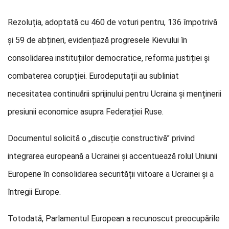
Rezoluția, adoptată cu 460 de voturi pentru, 136 împotrivă
și 59 de abțineri, evidențiază progresele Kievului în
consolidarea instituțiilor democratice, reforma justiției și
combaterea corupției. Eurodeputații au subliniat
necesitatea continuării sprijinului pentru Ucraina și menținerii
presiunii economice asupra Federației Ruse.
Documentul solicită o „discuție constructivă” privind
integrarea europeană a Ucrainei și accentuează rolul Uniunii
Europene în consolidarea securității viitoare a Ucrainei și a
întregii Europe.
Totodată, Parlamentul European a recunoscut preocupările