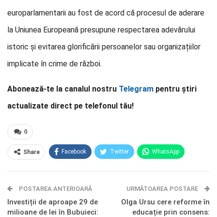
europarlamentarii au fost de acord că procesul de aderare
la Uniunea Europeană presupune respectarea adevărului
istoric și evitarea glorificării persoanelor sau organizațiilor
implicate în crime de război.
Abonează-te la canalul nostru
Telegram
pentru știri
actualizate direct pe telefonul tău!
0
Facebook
Twitter
WhatsApp
Share
E-mail
Facebook Messenger
POSTAREA ANTERIOARĂ
Telegram
OK.ru
URMĂTOAREA POSTARE
Investiții de aproape 29 de
Olga Ursu cere reforme în
milioane de lei în Bubuieci:
educație prin consens: