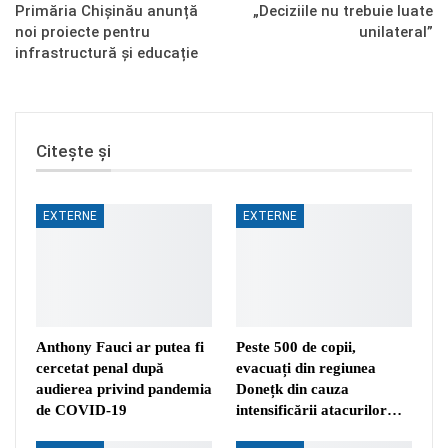
Primăria Chișinău anunță
„Deciziile nu trebuie luate
noi proiecte pentru
unilateral”
infrastructură și educație
Citește și
EXTERNE
EXTERNE
Anthony Fauci ar putea fi
Peste 500 de copii,
cercetat penal după
evacuați din regiunea
audierea privind pandemia
Donețk din cauza
de COVID-19
intensificării atacurilor…