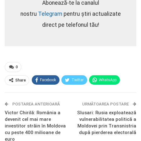
Abonează-te la canalul
nostru
Telegram
pentru știri actualizate
direct pe telefonul tău!
0
Facebook
Twitter
WhatsApp
Share
E-mail
Facebook Messenger
POSTAREA ANTERIOARĂ
Telegram
OK.ru
URMĂTOAREA POSTARE
Victor Chirilă: România a
Slusari: Rusia exploatează
devenit cel mai mare
vulnerabilitatea politică a
investitor străin în Moldova
Moldovei prin Transnistria
cu peste 400 milioane de
după pierderea electorală
euro